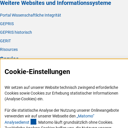
Weitere Websites und Informationssysteme
Portal Wissenschaftliche Integrität
GEPRIS
GEPRIS historisch
GERiT
RIsources
Service
Cookie-Einstellungen
Presse
FAQ
Wir setzen auf unserer Website technisch zwingend erforderliche
Karriere
Cookies sowie Cookies zur Erhebung statistischer Informationen
Logo und Corporate Design
(Analyse-Cookies) ein.
RSS-Feeds
Für die statistische Analyse der Nutzung unserer Onlineangebote
Compliance
verwenden wir auf unserer Webseite den
„Matomo“
(externer Link)
Analysediens
t
. Matomo läuft grundsätzlich ohne Cookies.
Vergabeverfahren