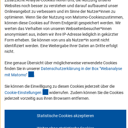
Zusätzliche Analyse-Cookies helfen uns, die Nutzung unserer
Barrierefreiheit
Websites noch besser zu verstehen und darauf aufbauend unser
Onlineangebot zu verbessern und im Sinne der Nutzer*innen zu
Service und Informationen für Menschen mit Behinderungen
optimieren. Wenn Sie der Nutzung von Matomo-Cookieszustimmen,
können diese Cookies auf Ihrem Endgerät gespeichert werden. Wir
Erklärung zur Barrierefreiheit
werten das Verhalten von unseren Webseitenbesucher*innen
Barriere melden
anonymisiert aus, indem wir ihre IP-Adresse lediglich in gekürzter
Form erheben. Sie können von uns als Nutzer*in somit nicht
DFG-aktuell
identifiziert werden. Eine Weitergabe Ihrer Daten an Dritte erfolgt
nicht.
Erhalten Sie Neuigkeiten aus der DFG direkt in Ihr Mailpostfach oder
schauen Sie sich die Ausgaben online an.
Eine genaue Übersicht über möglicherweise verwendete Cookies
finden Sie in unserer
Datenschutzerklärung in der Box "Webanalyse
(Anchor Link)
mit Matomo
"
.
Zum Newsletter
Sie können die Einwilligung zu diesen Cookies jederzeit über die
(interner Link)
Cookie-Einstellunge
n
widerrufen. Zudem können Sie die Cookies
jederzeit vorzeitig aus ihren Browsern entfernen.
Impressum
Datenschutz
Cookie-Einstellungen
Kontakt
Service
Statistische Cookies akzeptieren
© 2026 DFG