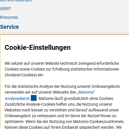
GEPRIS historisch
GERiT
RIsources
Service
Presse
Cookie-Einstellungen
FAQ
Karriere
Wir setzen auf unserer Website technisch zwingend erforderliche
Logo und Corporate Design
Cookies sowie Cookies zur Erhebung statistischer Informationen
RSS-Feeds
(Analyse-Cookies) ein.
Compliance
Für die statistische Analyse der Nutzung unserer Onlineangebote
Vergabeverfahren
verwenden wir auf unserer Webseite den
„Matomo“
(externer Link)
Analysediens
t
. Matomo läuft grundsätzlich ohne Cookies.
Barrierefreiheit
Zusätzliche Analyse-Cookies helfen uns, die Nutzung unserer
Websites noch besser zu verstehen und darauf aufbauend unser
Service und Informationen für Menschen mit Behinderungen
Onlineangebot zu verbessern und im Sinne der Nutzer*innen zu
Erklärung zur Barrierefreiheit
optimieren. Wenn Sie der Nutzung von Matomo-Cookieszustimmen,
können diese Cookies auf Ihrem Endgerät gespeichert werden. Wir