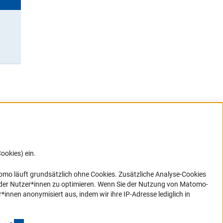
ookies) ein.
G direkt
e sich
ner Link)
omo läuft grundsätzlich ohne Cookies. Zusätzliche Analyse-Cookies
 der Nutzer*innen zu optimieren. Wenn Sie der Nutzung von Matomo-
nen anonymisiert aus, indem wir ihre IP-Adresse lediglich in