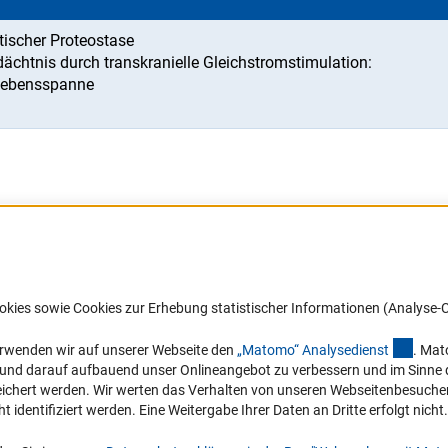
ischer Proteostase
chtnis durch transkranielle Gleichstromstimulation:
 Lebensspanne
Barrierefreiheit
DFG-aktuell
okies sowie Cookies zur Erhebung statistischer Informationen (Analyse-C
Service und Informationen für Menschen
Erhalten Sie Neuigkeiten aus der DF
mit Behinderungen
in Ihr Mailpostfach oder schauen Si
(exter
erwenden wir auf unserer Webseite den
„Matomo“ Analysediens
t
. Mat
die Ausgaben online an.
n und darauf aufbauend unser Onlineangebot zu verbessern und im Sinne
Erklärung zur Barrierefreiheit
hert werden. Wir werten das Verhalten von unseren Webseitenbesucher*in
Barriere melden
identifiziert werden. Eine Weitergabe Ihrer Daten an Dritte erfolgt nicht.
Zum Newsletter