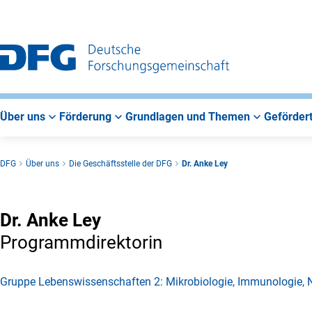
Zur
Zur
Zum
Hauptnavigation
Suche
Hauptbereich
Über uns
Förderung
Grundlagen und Themen
Gefördert
DFG
Über uns
Die Geschäftsstelle der DFG
Dr. Anke Ley
Dr. Anke Ley
Programmdirektorin
Gruppe Lebenswissenschaften 2: Mikrobiologie, Immunologie,