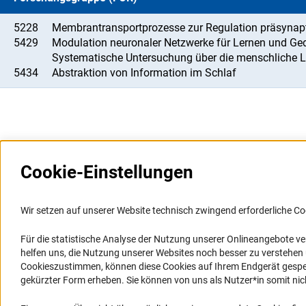
5228
Membrantransportprozesse zur Regulation präsynapt
5429
Modulation neuronaler Netzwerke für Lernen und Gedä
Systematische Untersuchung über die menschliche
5434
Abstraktion von Information im Schlaf
Cookie-Einstellungen
Weitere Websites und
Service
Informationssysteme
Wir setzen auf unserer Website technisch zwingend erforderliche Co
Presse
Portal Wissenschaftliche Integrität
Für die statistische Analyse der Nutzung unserer Onlineangebote v
FAQ
helfen uns, die Nutzung unserer Websites noch besser zu verstehe
GEPRIS
Karriere
Cookieszustimmen, können diese Cookies auf Ihrem Endgerät gespeic
GEPRIS historisch
Logo und Corporate Design
gekürzter Form erheben. Sie können von uns als Nutzer*in somit nicht 
GERiT
RSS-Feeds