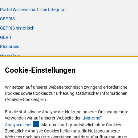
Portal Wissenschaftliche Integrität
GEPRIS
GEPRIS historisch
GERiT
RIsources
Service
Cookie-Einstellungen
Presse
FAQ
Wir setzen auf unserer Website technisch zwingend erforderliche
Karriere
Cookies sowie Cookies zur Erhebung statistischer Informationen
Logo und Corporate Design
(Analyse-Cookies) ein.
RSS-Feeds
Für die statistische Analyse der Nutzung unserer Onlineangebote
Compliance
verwenden wir auf unserer Webseite den
„Matomo“
(externer Link)
Analysediens
t
. Matomo läuft grundsätzlich ohne Cookies.
Vergabeverfahren
Zusätzliche Analyse-Cookies helfen uns, die Nutzung unserer
Barrierefreiheit
Websites noch besser zu verstehen und darauf aufbauend unser