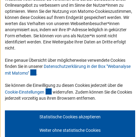
Onlineangebot zu verbessern und im Sinne der Nutzer*innen zu
Service und Informationen für Menschen mit Behinderungen
optimieren. Wenn Sie der Nutzung von Matomo-Cookieszustimmen,
können diese Cookies auf Ihrem Endgerät gespeichert werden. Wir
Erklärung zur Barrierefreiheit
werten das Verhalten von unseren Webseitenbesucher*innen
Barriere melden
anonymisiert aus, indem wir ihre IP-Adresse lediglich in gekürzter
Form erheben. Sie können von uns als Nutzer*in somit nicht
DFG-aktuell
identifiziert werden. Eine Weitergabe Ihrer Daten an Dritte erfolgt
nicht.
Erhalten Sie Neuigkeiten aus der DFG direkt in Ihr Mailpostfach oder
schauen Sie sich die Ausgaben online an.
Eine genaue Übersicht über möglicherweise verwendete Cookies
finden Sie in unserer
Datenschutzerklärung in der Box "Webanalyse
(Anchor Link)
mit Matomo
"
.
Zum Newsletter
Sie können die Einwilligung zu diesen Cookies jederzeit über die
(interner Link)
Cookie-Einstellunge
n
widerrufen. Zudem können Sie die Cookies
jederzeit vorzeitig aus ihren Browsern entfernen.
Impressum
Datenschutz
Cookie-Einstellungen
Kontakt
Service
Statistische Cookies akzeptieren
© 2026 DFG
Weiter ohne statistische Cookies
Zum Anfang 