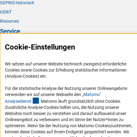
GEPRIS historisch
GERiT
RIsources
Service
Presse
Cookie-Einstellungen
FAQ
Karriere
Wir setzen auf unserer Website technisch zwingend erforderliche
Cookies sowie Cookies zur Erhebung statistischer Informationen
Logo und Corporate Design
(Analyse-Cookies) ein.
RSS-Feeds
Für die statistische Analyse der Nutzung unserer Onlineangebote
Compliance
verwenden wir auf unserer Webseite den
„Matomo“
Vergabeverfahren
(externer Link)
Analysediens
t
. Matomo läuft grundsätzlich ohne Cookies.
Zusätzliche Analyse-Cookies helfen uns, die Nutzung unserer
Barrierefreiheit
Websites noch besser zu verstehen und darauf aufbauend unser
Onlineangebot zu verbessern und im Sinne der Nutzer*innen zu
Service und Informationen für Menschen mit Behinderungen
optimieren. Wenn Sie der Nutzung von Matomo-Cookieszustimmen,
Erklärung zur Barrierefreiheit
können diese Cookies auf Ihrem Endgerät gespeichert werden. Wir