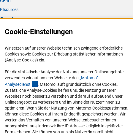
GERiT
RIsources
Service
Cookie-Einstellungen
Presse
FAQ
Wir setzen auf unserer Website technisch zwingend erforderliche
Karriere
Cookies sowie Cookies zur Erhebung statistischer Informationen
Logo und Corporate Design
(Analyse-Cookies) ein.
RSS-Feeds
Für die statistische Analyse der Nutzung unserer Onlineangebote
Compliance
verwenden wir auf unserer Webseite den
„Matomo“
(externer Link)
Analysediens
t
. Matomo läuft grundsätzlich ohne Cookies.
Vergabeverfahren
Zusätzliche Analyse-Cookies helfen uns, die Nutzung unserer
Barrierefreiheit
Websites noch besser zu verstehen und darauf aufbauend unser
Onlineangebot zu verbessern und im Sinne der Nutzer*innen zu
Service und Informationen für Menschen mit Behinderungen
optimieren. Wenn Sie der Nutzung von Matomo-Cookieszustimmen,
können diese Cookies auf Ihrem Endgerät gespeichert werden. Wir
Erklärung zur Barrierefreiheit
werten das Verhalten von unseren Webseitenbesucher*innen
Barriere melden
anonymisiert aus, indem wir ihre IP-Adresse lediglich in gekürzter
Form erheben. Sie können von uns als Nutzer*in somit nicht