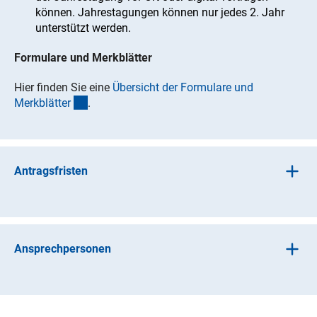
können. Jahrestagungen können nur jedes 2. Jahr
unterstützt werden.
Formulare und Merkblätter
Hier finden Sie eine
Übersicht der Formulare und
(interner Link)
Merkblätte
r
.
Antragsfristen
Bitte stellen Sie Ihren Antrag spätestens 6 Monate vor
Veranstaltungsbeginn.
Ansprechpersonen
Für weitere Informationen wenden Sie sich bitte an: