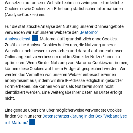
Wir setzen auf unserer Website technisch zwingend erforderliche
Logo und Corporate Design
Cookies sowie Cookies zur Erhebung statistischer Informationen
(Analyse-Cookies) ein.
RSS-Feeds
Compliance
Für die statistische Analyse der Nutzung unserer Onlineangebote
verwenden wir auf unserer Webseite den
„Matomo“
Vergabeverfahren
(externer Link)
Analysediens
t
. Matomo läuft grundsätzlich ohne Cookies.
Barrierefreiheit
Zusätzliche Analyse-Cookies helfen uns, die Nutzung unserer
Websites noch besser zu verstehen und darauf aufbauend unser
Service und Informationen für Menschen mit Behinderungen
Onlineangebot zu verbessern und im Sinne der Nutzer*innen zu
optimieren. Wenn Sie der Nutzung von Matomo-Cookieszustimmen,
Erklärung zur Barrierefreiheit
können diese Cookies auf Ihrem Endgerät gespeichert werden. Wir
Barriere melden
werten das Verhalten von unseren Webseitenbesucher*innen
anonymisiert aus, indem wir ihre IP-Adresse lediglich in gekürzter
DFG-aktuell
Form erheben. Sie können von uns als Nutzer*in somit nicht
identifiziert werden. Eine Weitergabe Ihrer Daten an Dritte erfolgt
Erhalten Sie Neuigkeiten aus der DFG direkt in Ihr Mailpostfach oder
nicht.
schauen Sie sich die Ausgaben online an.
Eine genaue Übersicht über möglicherweise verwendete Cookies
finden Sie in unserer
Datenschutzerklärung in der Box "Webanalyse
Zum Newsletter
(Anchor Link)
mit Matomo
"
.