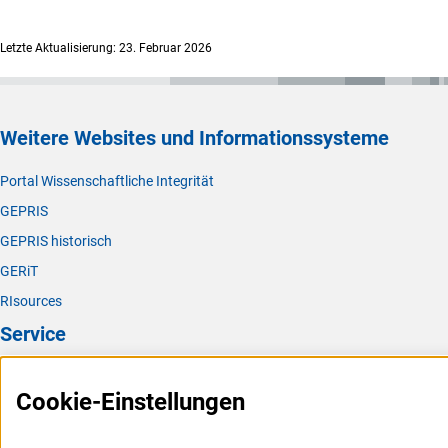
(externer Link)
Panagiota Dimarel
i
, Tel: 0228/885-2395
(externer Link)
Anna-Lena Simo
n
, Tel. 0228/885-2423
Letzte Aktualisierung: 23. Februar 2026
Weitere Websites und Informationssysteme
Portal Wissenschaftliche Integrität
GEPRIS
GEPRIS historisch
GERiT
RIsources
Service
Presse
Cookie-Einstellungen
FAQ
Karriere