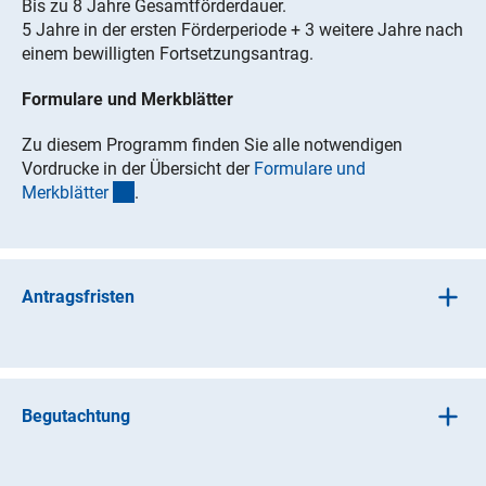
Bis zu 8 Jahre Gesamtförderdauer.
5 Jahre in der ersten Förderperiode + 3 weitere Jahre nach
einem bewilligten Fortsetzungsantrag.
Formulare und Merkblätter
Zu diesem Programm finden Sie alle notwendigen
Vordrucke in der Übersicht der
Formulare und
(interner Link)
Merkblätte
r
.
Antragsfristen
Frist für die Einreichung einer
Absichtserklärung
(Runde
4):
4. März 2026, 12 Uhr
Begutachtung
Frist für die Einreichung einer
Antragsskizze
(Runde 4):
13. Mai 2026, 12 Uhr
Das Antragsverfahren ist zweistufig und umfasst eine