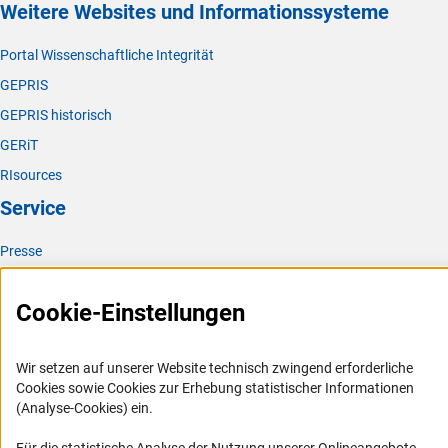
Weitere Websites und Informationssysteme
Portal Wissenschaftliche Integrität
GEPRIS
GEPRIS historisch
GERiT
RIsources
Service
Presse
FAQ
Cookie-Einstellungen
Karriere
Logo und Corporate Design
Wir setzen auf unserer Website technisch zwingend erforderliche
RSS-Feeds
Cookies sowie Cookies zur Erhebung statistischer Informationen
Compliance
(Analyse-Cookies) ein.
Vergabeverfahren