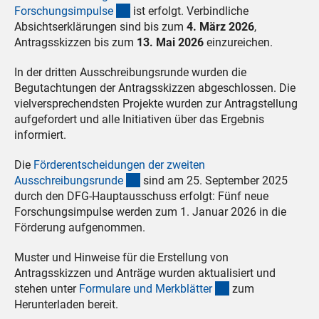
(interner Link)
Forschungsimpuls
e
ist erfolgt. Verbindliche
Absichtserklärungen sind bis zum
4. März 2026
,
Antragsskizzen bis zum
13. Mai 2026
einzureichen.
In der dritten Ausschreibungsrunde wurden die
Begutachtungen der Antragsskizzen abgeschlossen. Die
vielversprechendsten Projekte wurden zur Antragstellung
aufgefordert und alle Initiativen über das Ergebnis
informiert.
Die
Förderentscheidungen der zweiten
(interner Link)
Ausschreibungsrund
e
sind am 25. September 2025
durch den DFG-Hauptausschuss erfolgt: Fünf neue
Forschungsimpulse werden zum 1. Januar 2026 in die
Förderung aufgenommen.
Muster und Hinweise für die Erstellung von
Antragsskizzen und Anträge wurden aktualisiert und
(interner Link)
stehen unter
Formulare und Merkblätte
r
zum
Herunterladen bereit.