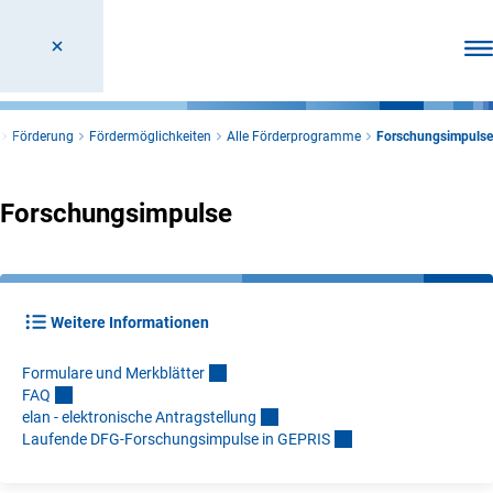
Men
Förderung
Fördermöglichkeiten
Alle Förderprogramme
Forschungsimpulse
Forschungsimpulse
Weitere Informationen
Formulare und Merkblätte
r
FA
Q
elan - elektronische Antragstellun
g
Laufende DFG-Forschungsimpulse in GEPRI
S