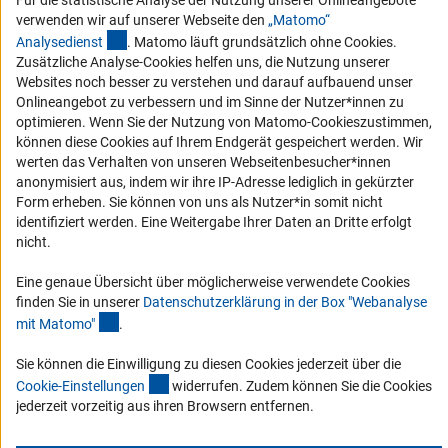
Für die statistische Analyse der Nutzung unserer Onlineangebote
Barrierefreiheit
verwenden wir auf unserer Webseite den
„Matomo“
(externer Link)
Analysediens
t
. Matomo läuft grundsätzlich ohne Cookies.
Service und Informationen für Menschen mit Behinderungen
Zusätzliche Analyse-Cookies helfen uns, die Nutzung unserer
Websites noch besser zu verstehen und darauf aufbauend unser
Erklärung zur Barrierefreiheit
Onlineangebot zu verbessern und im Sinne der Nutzer*innen zu
Barriere melden
optimieren. Wenn Sie der Nutzung von Matomo-Cookieszustimmen,
können diese Cookies auf Ihrem Endgerät gespeichert werden. Wir
DFG-aktuell
werten das Verhalten von unseren Webseitenbesucher*innen
anonymisiert aus, indem wir ihre IP-Adresse lediglich in gekürzter
Erhalten Sie Neuigkeiten aus der DFG direkt in Ihr Mailpostfach oder
Form erheben. Sie können von uns als Nutzer*in somit nicht
schauen Sie sich die Ausgaben online an.
identifiziert werden. Eine Weitergabe Ihrer Daten an Dritte erfolgt
nicht.
Zum Newsletter
Eine genaue Übersicht über möglicherweise verwendete Cookies
finden Sie in unserer
Datenschutzerklärung in der Box "Webanalyse
(Anchor Link)
mit Matomo
"
.
Sie können die Einwilligung zu diesen Cookies jederzeit über die
(interner Link)
Impressum
Datenschutz
Cookie-Einstellungen
Kontakt
Cookie-Einstellunge
n
widerrufen. Zudem können Sie die Cookies
Service
jederzeit vorzeitig aus ihren Browsern entfernen.
© 2026 DFG