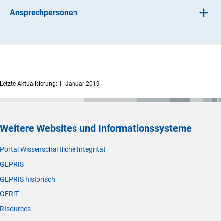
Ansprechpersonen
Gerne informiert Sie der für Sie
fachlich zuständige
(interner Link)
Bereic
h
der DFG-Geschäftsstelle über Einzelheiten.
Letzte Aktualisierung: 1. Januar 2019
Weitere Websites und Informationssysteme
Portal Wissenschaftliche Integrität
GEPRIS
GEPRIS historisch
GERiT
RIsources