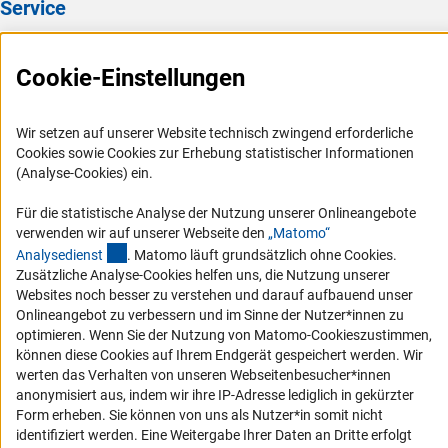
Service
Presse
Cookie-Einstellungen
FAQ
Karriere
Wir setzen auf unserer Website technisch zwingend erforderliche
Logo und Corporate Design
Cookies sowie Cookies zur Erhebung statistischer Informationen
RSS-Feeds
(Analyse-Cookies) ein.
Compliance
Für die statistische Analyse der Nutzung unserer Onlineangebote
Vergabeverfahren
verwenden wir auf unserer Webseite den
„Matomo“
(externer Link)
Analysediens
t
. Matomo läuft grundsätzlich ohne Cookies.
Barrierefreiheit
Zusätzliche Analyse-Cookies helfen uns, die Nutzung unserer
Websites noch besser zu verstehen und darauf aufbauend unser
Service und Informationen für Menschen mit Behinderungen
Onlineangebot zu verbessern und im Sinne der Nutzer*innen zu
optimieren. Wenn Sie der Nutzung von Matomo-Cookieszustimmen,
Erklärung zur Barrierefreiheit
können diese Cookies auf Ihrem Endgerät gespeichert werden. Wir
Barriere melden
werten das Verhalten von unseren Webseitenbesucher*innen
anonymisiert aus, indem wir ihre IP-Adresse lediglich in gekürzter
DFG-aktuell
Form erheben. Sie können von uns als Nutzer*in somit nicht
identifiziert werden. Eine Weitergabe Ihrer Daten an Dritte erfolgt
Erhalten Sie Neuigkeiten aus der DFG direkt in Ihr Mailpostfach oder