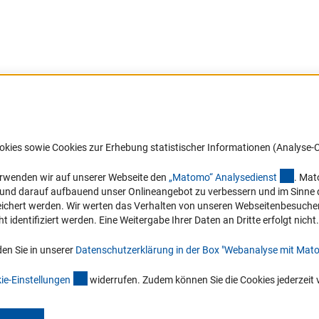
Barrierefreiheit
DFG-aktuell
okies sowie Cookies zur Erhebung statistischer Informationen (Analyse-C
Service und Informationen für Menschen
Erhalten Sie Neuigkeiten aus der DF
mit Behinderungen
in Ihr Mailpostfach oder schauen Si
(exter
erwenden wir auf unserer Webseite den
„Matomo“ Analysediens
t
. Mat
die Ausgaben online an.
n und darauf aufbauend unser Onlineangebot zu verbessern und im Sinne
Erklärung zur Barrierefreiheit
hert werden. Wir werten das Verhalten von unseren Webseitenbesucher*in
Barriere melden
identifiziert werden. Eine Weitergabe Ihrer Daten an Dritte erfolgt nicht.
Zum Newsletter
en Sie in unserer
Datenschutzerklärung in der Box "Webanalyse mit Mat
(interner Link)
ie-Einstellunge
n
widerrufen. Zudem können Sie die Cookies jederzeit 