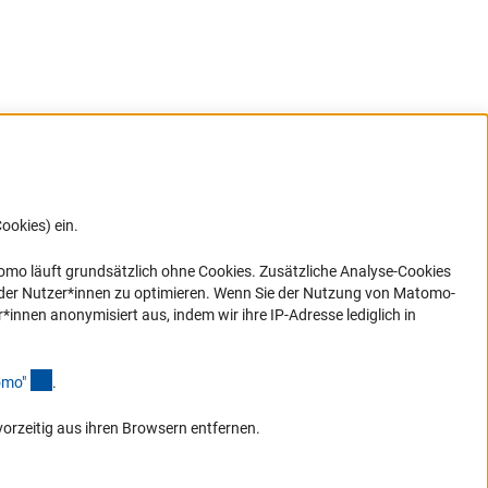
ookies) ein.
G direkt
e sich
ner Link)
omo läuft grundsätzlich ohne Cookies. Zusätzliche Analyse-Cookies
 der Nutzer*innen zu optimieren. Wenn Sie der Nutzung von Matomo-
nen anonymisiert aus, indem wir ihre IP-Adresse lediglich in
(Anchor Link)
omo
"
.
vorzeitig aus ihren Browsern entfernen.