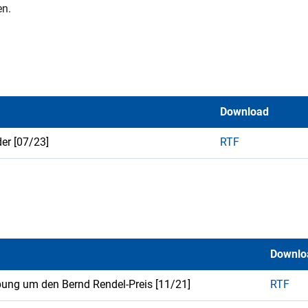
en.
Download
der [07/23]
RTF
Downlo
bung um den Bernd Rendel-Preis [11/21]
RTF