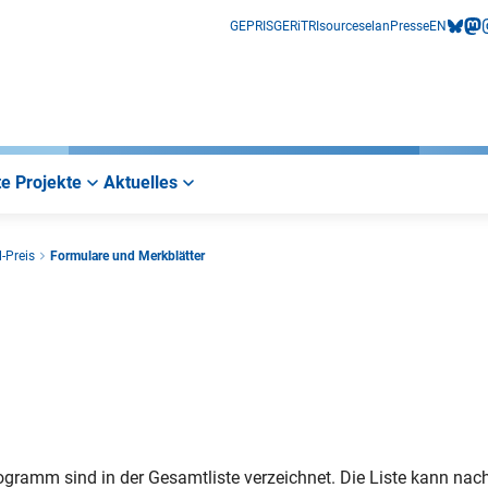
GEPRIS
GERiT
RIsources
elan
Presse
EN
bluesk
mas
i
e Projekte
Aktuelles
-Preis
Formulare und Merkblätter
rogramm sind in der Gesamtliste verzeichnet. Die Liste kann na