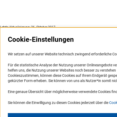
Letzte Aktualisierung: 26. Oktober 2017
Cookie-Einstellungen
Weitere Websites und
Service
Informationssysteme
Wir setzen auf unserer Website technisch zwingend erforderliche Co
Presse
Portal Wissenschaftliche Integrität
Für die statistische Analyse der Nutzung unserer Onlineangebote v
FAQ
helfen uns, die Nutzung unserer Websites noch besser zu verstehe
GEPRIS
Karriere
Cookieszustimmen, können diese Cookies auf Ihrem Endgerät gespeic
GEPRIS historisch
Logo und Corporate Design
gekürzter Form erheben. Sie können von uns als Nutzer*in somit nicht 
GERiT
RSS-Feeds
Eine genaue Übersicht über möglicherweise verwendete Cookies find
RIsources
Compliance
Vergabeverfahren
Sie können die Einwilligung zu diesen Cookies jederzeit über die
Cook