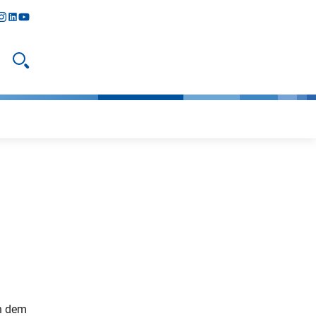
y
todon
nstagram
linkedIn
youtube
Suche öffnen
ch dem