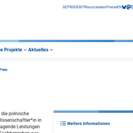
GEPRIS
GERiT
RIsources
elan
Presse
EN
bluesk
mas
i
e Projekte
Aktuelles
Preis
 die polnische
issenschaftler*in in
Weitere Informationen
sragende Leistungen