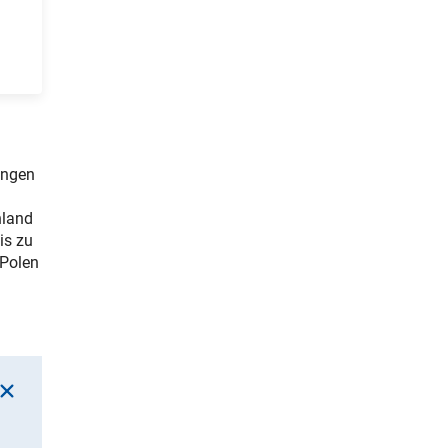
ungen
hland
is zu
 Polen