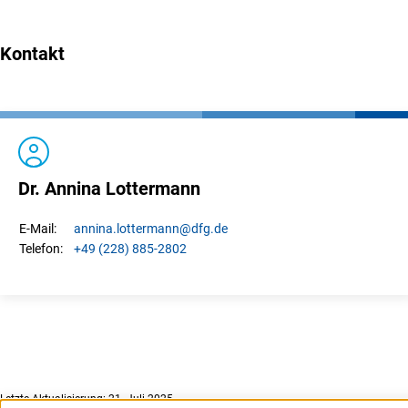
Prof. Dr. Sebastian Faust, Fachbereich Informatik, Tech
Kontakt
Prof. Dr. Agnieszka Halemba, PAN Institut für Archäolog
Prof. Dr. Grzegorz Króliczak, Fakultät für Psychologie
Prof. Dr. Dominika Nowis, Labor für experimentelle Medi
Prof. Dr. Marcin Stępień, Fachbereich Chemie, Universit
Dr. Annina Lottermann
Prof. Dr. Justyna Wolinska, Leibniz-Institut für Gewässer
annina.
lottermann
@dfg.de
E-Mail:
Prof. Dr. Ursula Wurstbauer, Physikalisches Institut, Univ
+49 (228) 885-2802
Telefon:
Letzte Aktualisierung: 21. Juli 2025