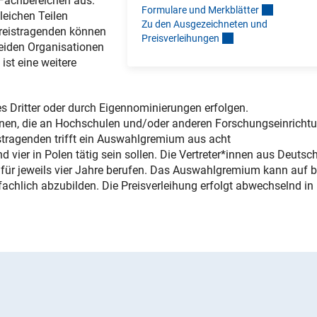
Fachbereichen aus.
Formulare und Merkblätte
r
leichen Teilen
Zu den Ausgezeichneten und
 Preistragenden können
Preisverleihunge
n
beiden Organisationen
st eine weitere
 Dritter oder durch Eigennominierungen erfolgen.
innen, die an Hochschulen und/oder anderen Forschungseinricht
istragenden trifft ein Auswahlgremium aus acht
 vier in Polen tätig sein sollen. Die Vertreter*innen aus Deutsc
für jeweils vier Jahre berufen. Das Auswahlgremium kann auf b
fachlich abzubilden. Die Preisverleihung erfolgt abwechselnd in