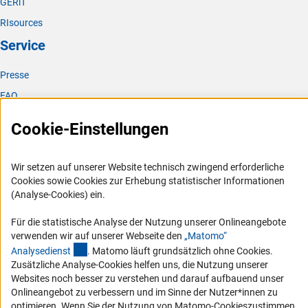
GERiT
Hauptausschuss der DFG vier Mal im Jahr.
RIsources
Service
Presse
FAQ
Karriere
Cookie-Einstellungen
Logo und Corporate Design
RSS-Feeds
Wir setzen auf unserer Website technisch zwingend erforderliche
Compliance
Cookies sowie Cookies zur Erhebung statistischer Informationen
(Analyse-Cookies) ein.
Vergabeverfahren
Barrierefreiheit
Für die statistische Analyse der Nutzung unserer Onlineangebote
verwenden wir auf unserer Webseite den
„Matomo“
(externer Link)
Analysediens
t
. Matomo läuft grundsätzlich ohne Cookies.
Service und Informationen für Menschen mit Behinderungen
Zusätzliche Analyse-Cookies helfen uns, die Nutzung unserer
Erklärung zur Barrierefreiheit
Websites noch besser zu verstehen und darauf aufbauend unser
Onlineangebot zu verbessern und im Sinne der Nutzer*innen zu
Barriere melden
optimieren. Wenn Sie der Nutzung von Matomo-Cookieszustimmen,