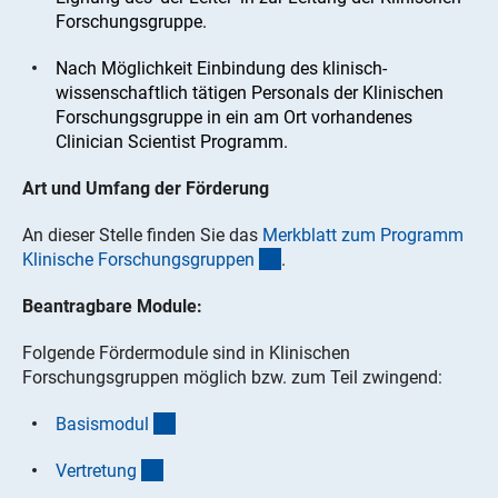
Forschungsgruppe.
Nach Möglichkeit Einbindung des klinisch-
wissenschaftlich tätigen Personals der Klinischen
Forschungsgruppe in ein am Ort vorhandenes
Clinician Scientist Programm.
Art und Umfang der Förderung
An dieser Stelle finden Sie das
Merkblatt zum Programm
(interner Link)
Klinische Forschungsgruppe
n
.
Beantragbare Module:
Folgende Fördermodule sind in Klinischen
Forschungsgruppen möglich bzw. zum Teil zwingend:
(interner Link)
Basismodu
l
(interner Link)
Vertretun
g