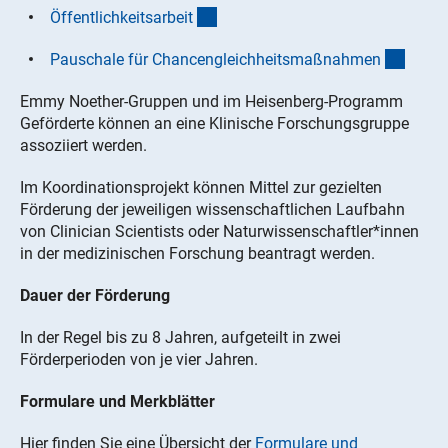
(interner Link)
Öffentlichkeitsarbei
t
(inter
Pauschale für Chancengleichheitsmaßnahme
n
Emmy Noether-Gruppen und im Heisenberg-Programm
Geförderte können an eine Klinische Forschungsgruppe
assoziiert werden.
Im Koordinationsprojekt können Mittel zur gezielten
Förderung der jeweiligen wissenschaftlichen Laufbahn
von Clinician Scientists oder Naturwissenschaftler*innen
in der medizinischen Forschung beantragt werden.
Dauer der Förderung
In der Regel bis zu 8 Jahren, aufgeteilt in zwei
Förderperioden von je vier Jahren.
Formulare und Merkblätter
Hier finden Sie eine Übersicht der
Formulare und