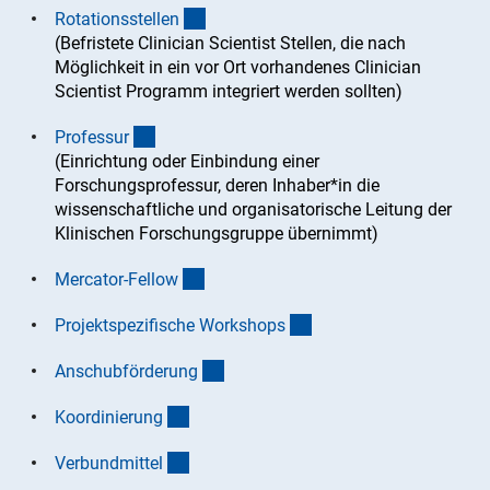
(interner Link)
Rotationsstelle
n
(Befristete Clinician Scientist Stellen, die nach
Möglichkeit in ein vor Ort vorhandenes Clinician
Scientist Programm integriert werden sollten)
(interner Link)
Professu
r
(Einrichtung oder Einbindung einer
Forschungsprofessur, deren Inhaber*in die
wissenschaftliche und organisatorische Leitung der
Klinischen Forschungsgruppe übernimmt)
(interner Link)
Mercator-Fello
w
(interner Link)
Projektspezifische Workshop
s
(interner Link)
Anschubförderun
g
(interner Link)
Koordinierun
g
(interner Link)
Verbundmitte
l