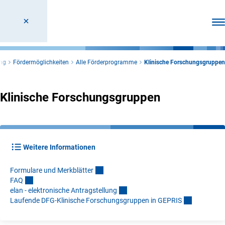
Men
ng
Fördermöglichkeiten
Alle Förderprogramme
Klinische Forschungsgruppen
Klinische Forschungsgruppen
Weitere Informationen
Formulare und Merkblätte
r
FA
Q
elan - elektronische Antragstellun
g
Laufende DFG-Klinische Forschungsgruppen in GEPRI
S