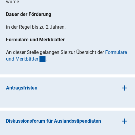
würde.
Dauer der Förderung
in der Regel bis zu 2 Jahren.
Formulare und Merkblätter
An dieser Stelle gelangen Sie zur Übersicht der
Formulare
(interner Link)
und Merkbätte
r
.
Antragsfristen
Das Programm „Forschungsstipendien“ ist auslaufend. In
diesem Programm können ausschließlich noch
Fortsetzungsanträge sowie Anträge auf ein
Diskussionsforum für Auslandsstipendiaten
Rückkehrstipendium gestellt werden.