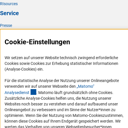
Für Fragen und weitere Informationen bezüglich der
RIsources
finanziellen Abwicklung während des Stipendiums steht
Service
(Download)
Ihnen die
Stipendienstell
e
gerne zur Verfügung.
Presse
FAQ
Cookie-Einstellungen
Karriere
Logo und Corporate Design
Wir setzen auf unserer Website technisch zwingend erforderliche
RSS-Feeds
Cookies sowie Cookies zur Erhebung statistischer Informationen
Compliance
(Analyse-Cookies) ein.
Vergabeverfahren
Für die statistische Analyse der Nutzung unserer Onlineangebote
Barrierefreiheit
verwenden wir auf unserer Webseite den
„Matomo“
(externer Link)
Analysediens
t
. Matomo läuft grundsätzlich ohne Cookies.
Zusätzliche Analyse-Cookies helfen uns, die Nutzung unserer
Service und Informationen für Menschen mit Behinderungen
Websites noch besser zu verstehen und darauf aufbauend unser
Erklärung zur Barrierefreiheit
Onlineangebot zu verbessern und im Sinne der Nutzer*innen zu
optimieren. Wenn Sie der Nutzung von Matomo-Cookieszustimmen,
Barriere melden
können diese Cookies auf Ihrem Endgerät gespeichert werden. Wir
DFG-aktuell
werten das Verhalten von unseren Webseitenbesucher*innen