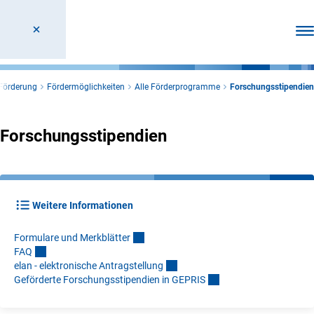
Men
Förderung
Fördermöglichkeiten
Alle Förderprogramme
Forschungsstipendien
Forschungsstipendien
Weitere Informationen
Formulare und Merkblätte
r
FA
Q
elan - elektronische Antragstellun
g
Geförderte Forschungsstipendien in GEPRI
S