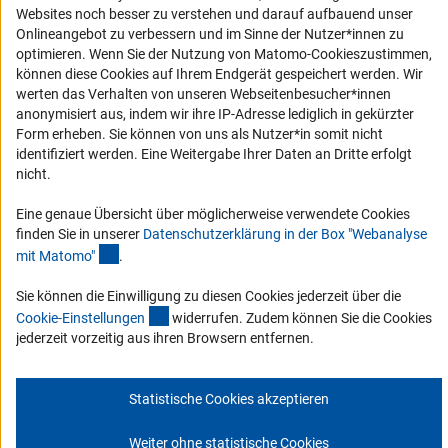
Service und Informationen für Menschen mit Behinderungen
Websites noch besser zu verstehen und darauf aufbauend unser
Erklärung zur Barrierefreiheit
Onlineangebot zu verbessern und im Sinne der Nutzer*innen zu
optimieren. Wenn Sie der Nutzung von Matomo-Cookieszustimmen,
Barriere melden
können diese Cookies auf Ihrem Endgerät gespeichert werden. Wir
DFG-aktuell
werten das Verhalten von unseren Webseitenbesucher*innen
anonymisiert aus, indem wir ihre IP-Adresse lediglich in gekürzter
Form erheben. Sie können von uns als Nutzer*in somit nicht
Erhalten Sie Neuigkeiten aus der DFG direkt in Ihr Mailpostfach oder
identifiziert werden. Eine Weitergabe Ihrer Daten an Dritte erfolgt
schauen Sie sich die Ausgaben online an.
nicht.
Eine genaue Übersicht über möglicherweise verwendete Cookies
Zum Newsletter
finden Sie in unserer
Datenschutzerklärung in der Box "Webanalyse
(Anchor Link)
mit Matomo
"
.
Sie können die Einwilligung zu diesen Cookies jederzeit über die
(interner Link)
Cookie-Einstellunge
n
widerrufen. Zudem können Sie die Cookies
Impressum
Datenschutz
Cookie-Einstellungen
Kontakt
jederzeit vorzeitig aus ihren Browsern entfernen.
Service
© 2026 DFG
Statistische Cookies akzeptieren
Weiter ohne statistische Cookies