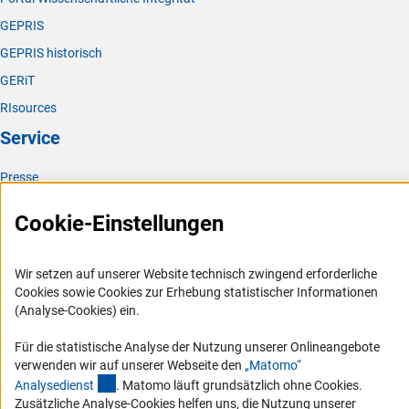
GEPRIS
GEPRIS historisch
GERiT
RIsources
Service
Presse
FAQ
Cookie-Einstellungen
Karriere
Logo und Corporate Design
Wir setzen auf unserer Website technisch zwingend erforderliche
RSS-Feeds
Cookies sowie Cookies zur Erhebung statistischer Informationen
(Analyse-Cookies) ein.
Compliance
Vergabeverfahren
Für die statistische Analyse der Nutzung unserer Onlineangebote
verwenden wir auf unserer Webseite den
„Matomo“
Barrierefreiheit
(externer Link)
Analysediens
t
. Matomo läuft grundsätzlich ohne Cookies.
Zusätzliche Analyse-Cookies helfen uns, die Nutzung unserer