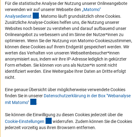
Für die statistische Analyse der Nutzung unserer Onlineangebote
Vergabeverfahren
verwenden wir auf unserer Webseite den
„Matomo“
Barrierefreiheit
(externer Link)
Analysediens
t
. Matomo läuft grundsätzlich ohne Cookies.
Zusätzliche Analyse-Cookies helfen uns, die Nutzung unserer
Service und Informationen für Menschen mit Behinderungen
Websites noch besser zu verstehen und darauf aufbauend unser
Onlineangebot zu verbessern und im Sinne der Nutzer*innen zu
Erklärung zur Barrierefreiheit
optimieren. Wenn Sie der Nutzung von Matomo-Cookieszustimmen,
Barriere melden
können diese Cookies auf Ihrem Endgerät gespeichert werden. Wir
werten das Verhalten von unseren Webseitenbesucher*innen
DFG-aktuell
anonymisiert aus, indem wir ihre IP-Adresse lediglich in gekürzter
Form erheben. Sie können von uns als Nutzer*in somit nicht
Erhalten Sie Neuigkeiten aus der DFG direkt in Ihr Mailpostfach oder
identifiziert werden. Eine Weitergabe Ihrer Daten an Dritte erfolgt
schauen Sie sich die Ausgaben online an.
nicht.
Eine genaue Übersicht über möglicherweise verwendete Cookies
Zum Newsletter
finden Sie in unserer
Datenschutzerklärung in der Box "Webanalyse
(Anchor Link)
mit Matomo
"
.
Sie können die Einwilligung zu diesen Cookies jederzeit über die
(interner Link)
Cookie-Einstellunge
n
widerrufen. Zudem können Sie die Cookies
Impressum
Datenschutz
Cookie-Einstellungen
Kontakt
jederzeit vorzeitig aus ihren Browsern entfernen.
Service