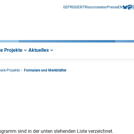
GEPRIS
GERiT
RIsources
elan
Presse
EN
bluesk
mas
i
e Projekte
Aktuelles
leck-Projekte
Formulare und Merkblätter
ogramm sind in der unten stehenden Liste verzeichnet.