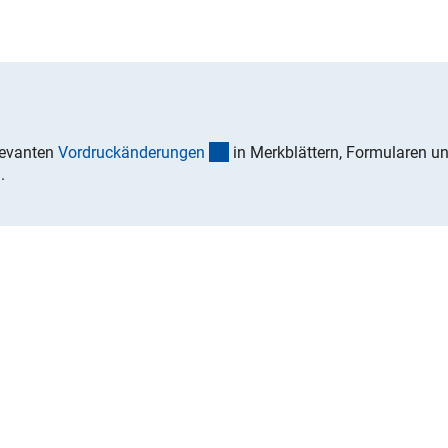
(Download)
elevanten
Vordruckänderunge
n
in Merkblättern, Formularen u
.