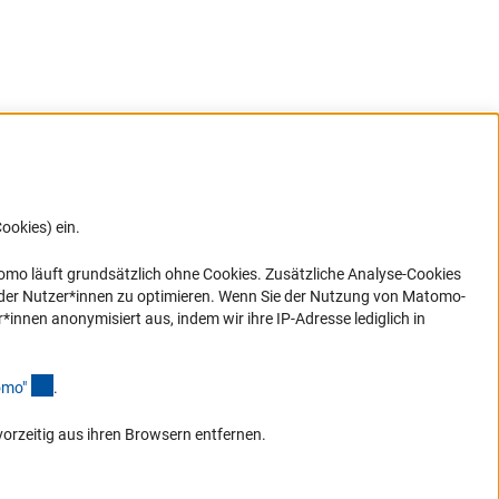
ookies) ein.
G direkt
e sich
ner Link)
omo läuft grundsätzlich ohne Cookies. Zusätzliche Analyse-Cookies
 der Nutzer*innen zu optimieren. Wenn Sie der Nutzung von Matomo-
nen anonymisiert aus, indem wir ihre IP-Adresse lediglich in
(Anchor Link)
omo
"
.
vorzeitig aus ihren Browsern entfernen.