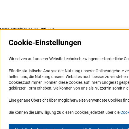
Letzte Aktualisierung: 23. Juli 2025
Cookie-Einstellungen
Weitere Websites und
Service
Informationssysteme
Wir setzen auf unserer Website technisch zwingend erforderliche Co
Presse
Portal Wissenschaftliche Integrität
Für die statistische Analyse der Nutzung unserer Onlineangebote v
FAQ
helfen uns, die Nutzung unserer Websites noch besser zu verstehe
GEPRIS
Karriere
Cookieszustimmen, können diese Cookies auf Ihrem Endgerät gespeic
GEPRIS historisch
Logo und Corporate Design
gekürzter Form erheben. Sie können von uns als Nutzer*in somit nicht 
GERiT
RSS-Feeds
Eine genaue Übersicht über möglicherweise verwendete Cookies find
RIsources
Compliance
Vergabeverfahren
Sie können die Einwilligung zu diesen Cookies jederzeit über die
Cook