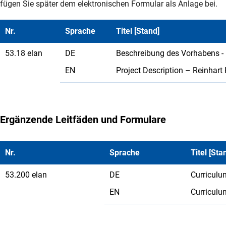
fügen Sie später dem elektronischen Formular als Anlage bei.
Nr.
Sprache
Titel [Stand]
53.18 elan
DE
Beschreibung des Vorhabens - R
EN
Project Description – Reinhart 
Ergänzende Leitfäden und Formulare
Nr.
Sprache
Titel [Sta
53.200 elan
DE
Curriculu
EN
Curriculu