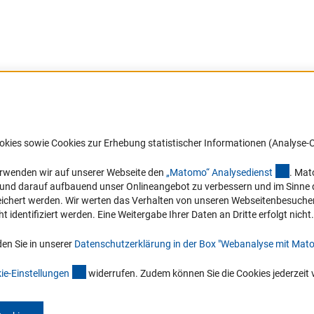
Barrierefreiheit
DFG-aktuell
okies sowie Cookies zur Erhebung statistischer Informationen (Analyse-C
Service und Informationen für Menschen
Erhalten Sie Neuigkeiten aus der DF
mit Behinderungen
in Ihr Mailpostfach oder schauen Si
(exter
erwenden wir auf unserer Webseite den
„Matomo“ Analysediens
t
. Mat
die Ausgaben online an.
n und darauf aufbauend unser Onlineangebot zu verbessern und im Sinne
Erklärung zur Barrierefreiheit
hert werden. Wir werten das Verhalten von unseren Webseitenbesucher*in
Barriere melden
identifiziert werden. Eine Weitergabe Ihrer Daten an Dritte erfolgt nicht.
Zum Newsletter
en Sie in unserer
Datenschutzerklärung in der Box "Webanalyse mit Mat
(interner Link)
ie-Einstellunge
n
widerrufen. Zudem können Sie die Cookies jederzeit 