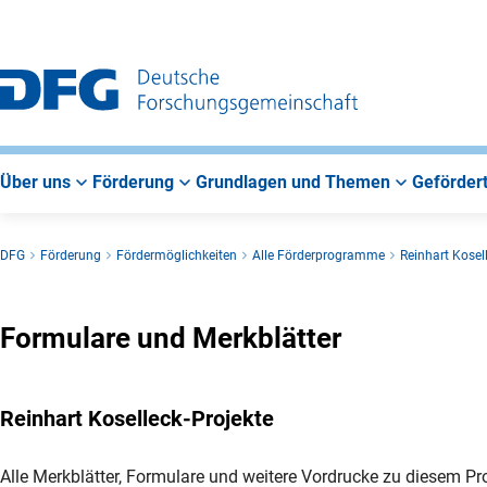
Zur
Zur
Zum
Hauptnavigation
Suche
Hauptbereich
Über uns
Förderung
Grundlagen und Themen
Gefördert
DFG
Förderung
Fördermöglichkeiten
Alle Förderprogramme
Reinhart Kosel
Formulare und Merkblätter
Reinhart Koselleck-Projekte
Alle Merkblätter, Formulare und weitere Vordrucke zu diesem Pr