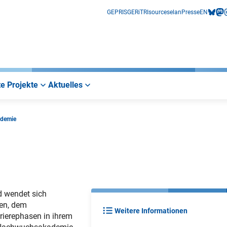
GEPRIS
GERiT
RIsources
elan
Presse
EN
bluesk
mas
i
e Projekte
Aktuelles
demie
d wendet sich
ben, dem
Weitere Informationen
ierephasen in ihrem