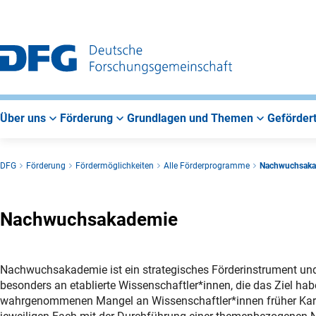
Zur
Zur
Zum
Hauptnavigation
Suche
Hauptbereich
Über uns
Förderung
Grundlagen und Themen
Gefördert
DFG
Förderung
Fördermöglichkeiten
Alle Förderprogramme
Nachwuchsaka
Nachwuchsakademie
Nachwuchsakademie ist ein strategisches Förderinstrument un
besonders an etablierte Wissenschaftler*innen, die das Ziel ha
wahrgenommenen Mangel an Wissenschaftler*innen früher Karr