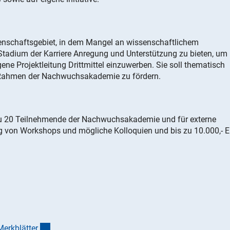
nschaftsgebiet, in dem Mangel an wissenschaftlichem
Stadium der Karriere Anregung und Unterstützung zu bieten, um
ene Projektleitung Drittmittel einzuwerben. Sie soll thematisch
 Rahmen der Nachwuchsakademie zu fördern.
s zu 20 Teilnehmende der Nachwuchsakademie und für externe
g von Workshops und mögliche Kolloquien und bis zu 10.000,- E
(interner Link)
Merkblätte
r
.