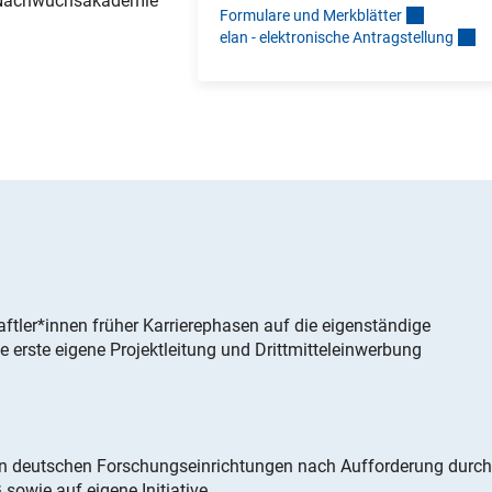
n Nachwuchsakademie
Formulare und Merkblätte
r
elan - elektronische Antragstellun
g
ler*innen früher Karrierephasen auf die eigenständige
 erste eigene Projektleitung und Drittmitteleinwerbung
an deutschen Forschungseinrichtungen nach Aufforderung durch
sowie auf eigene Initiative.