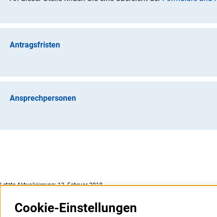
Antragsfristen
Es können jederzeit Anträge eingereicht werden.
Ansprechpersonen
Gerne informiert Sie unser für Sie
fachlich zuständige Bereic
Letzte Aktualisierung: 13. Februar 2018
Cookie-Einstellungen