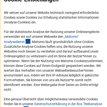
Logo und Corporate Design
Wir setzen auf unserer Website technisch zwingend erforderliche
RSS-Feeds
Cookies sowie Cookies zur Erhebung statistischer Informationen
Compliance
(Analyse-Cookies) ein.
Vergabeverfahren
Für die statistische Analyse der Nutzung unserer Onlineangebote
Barrierefreiheit
verwenden wir auf unserer Webseite den
„Matomo“
(externer Link)
Analysediens
t
. Matomo läuft grundsätzlich ohne Cookies.
Service und Informationen für Menschen mit Behinderungen
Zusätzliche Analyse-Cookies helfen uns, die Nutzung unserer
Websites noch besser zu verstehen und darauf aufbauend unser
Erklärung zur Barrierefreiheit
Onlineangebot zu verbessern und im Sinne der Nutzer*innen zu
Barriere melden
optimieren. Wenn Sie der Nutzung von Matomo-Cookieszustimmen,
können diese Cookies auf Ihrem Endgerät gespeichert werden. Wir
DFG-aktuell
werten das Verhalten von unseren Webseitenbesucher*innen
anonymisiert aus, indem wir ihre IP-Adresse lediglich in gekürzter
Erhalten Sie Neuigkeiten aus der DFG direkt in Ihr Mailpostfach oder
Form erheben. Sie können von uns als Nutzer*in somit nicht
schauen Sie sich die Ausgaben online an.
identifiziert werden. Eine Weitergabe Ihrer Daten an Dritte erfolgt
nicht.
Zum Newsletter
Eine genaue Übersicht über möglicherweise verwendete Cookies
finden Sie in unserer
Datenschutzerklärung in der Box "Webanalyse