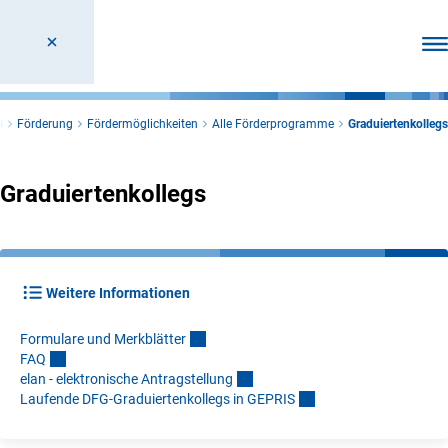
Men
G
Förderung
Fördermöglichkeiten
Alle Förderprogramme
Graduiertenkollegs
Graduiertenkollegs
Weitere Informationen
Formulare und Merkblätte
r
FA
Q
elan - elektronische Antragstellun
g
Laufende DFG-Graduiertenkollegs in GEPRI
S