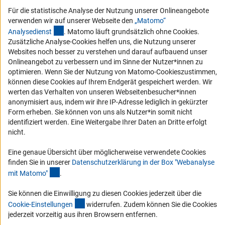
Vergabeverfahren
Für die statistische Analyse der Nutzung unserer Onlineangebote
verwenden wir auf unserer Webseite den
„Matomo“
Barrierefreiheit
(externer Link)
Analysediens
t
. Matomo läuft grundsätzlich ohne Cookies.
Zusätzliche Analyse-Cookies helfen uns, die Nutzung unserer
Service und Informationen für Menschen mit Behinderungen
Websites noch besser zu verstehen und darauf aufbauend unser
Erklärung zur Barrierefreiheit
Onlineangebot zu verbessern und im Sinne der Nutzer*innen zu
optimieren. Wenn Sie der Nutzung von Matomo-Cookieszustimmen,
Barriere melden
können diese Cookies auf Ihrem Endgerät gespeichert werden. Wir
DFG-aktuell
werten das Verhalten von unseren Webseitenbesucher*innen
anonymisiert aus, indem wir ihre IP-Adresse lediglich in gekürzter
Form erheben. Sie können von uns als Nutzer*in somit nicht
Erhalten Sie Neuigkeiten aus der DFG direkt in Ihr Mailpostfach oder
identifiziert werden. Eine Weitergabe Ihrer Daten an Dritte erfolgt
schauen Sie sich die Ausgaben online an.
nicht.
Eine genaue Übersicht über möglicherweise verwendete Cookies
Zum Newsletter
finden Sie in unserer
Datenschutzerklärung in der Box "Webanalyse
(Anchor Link)
mit Matomo
"
.
Sie können die Einwilligung zu diesen Cookies jederzeit über die
(interner Link)
Cookie-Einstellunge
n
widerrufen. Zudem können Sie die Cookies
Impressum
Datenschutz
Cookie-Einstellungen
Kontakt
jederzeit vorzeitig aus ihren Browsern entfernen.
Service