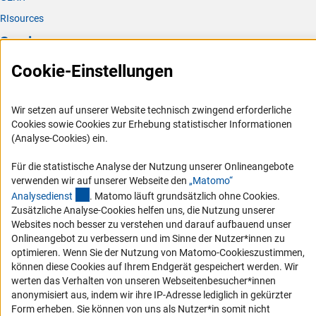
RIsources
Service
Cookie-Einstellungen
Presse
FAQ
Wir setzen auf unserer Website technisch zwingend erforderliche
Karriere
Cookies sowie Cookies zur Erhebung statistischer Informationen
Logo und Corporate Design
(Analyse-Cookies) ein.
RSS-Feeds
Für die statistische Analyse der Nutzung unserer Onlineangebote
Compliance
verwenden wir auf unserer Webseite den
„Matomo“
(externer Link)
Analysediens
t
. Matomo läuft grundsätzlich ohne Cookies.
Vergabeverfahren
Zusätzliche Analyse-Cookies helfen uns, die Nutzung unserer
Barrierefreiheit
Websites noch besser zu verstehen und darauf aufbauend unser
Onlineangebot zu verbessern und im Sinne der Nutzer*innen zu
Service und Informationen für Menschen mit Behinderungen
optimieren. Wenn Sie der Nutzung von Matomo-Cookieszustimmen,
können diese Cookies auf Ihrem Endgerät gespeichert werden. Wir
Erklärung zur Barrierefreiheit
werten das Verhalten von unseren Webseitenbesucher*innen
Barriere melden
anonymisiert aus, indem wir ihre IP-Adresse lediglich in gekürzter
Form erheben. Sie können von uns als Nutzer*in somit nicht