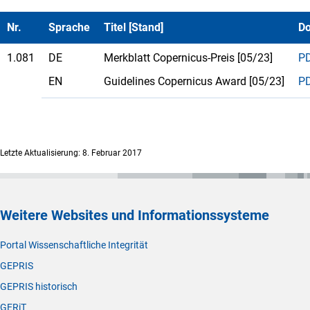
Nr.
Sprache
Titel [Stand]
D
1.081
DE
Merkblatt Copernicus-Preis [05/23]
P
EN
Guidelines Copernicus Award [05/23]
P
Letzte Aktualisierung: 8. Februar 2017
Weitere Websites und Informationssysteme
Portal Wissenschaftliche Integrität
GEPRIS
GEPRIS historisch
GERiT