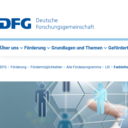
Zur
Zur
Zum
Hauptnavigation
Suche
Hauptbereich
Über uns
Förderung
Grundlagen und Themen
Gefördert
DFG
Förderung
Fördermöglichkeiten
Alle Förderprogramme
LIS
Fachinfo