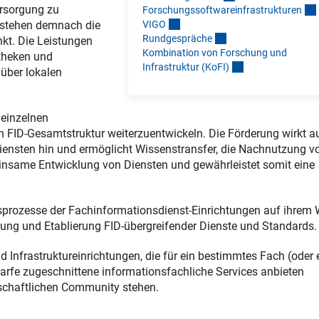
ersorgung zu
Forschungssoftwareinfrastrukture
n
VIG
O
e stehen demnach die
Rundgespräch
e
nkt. Die Leistungen
Kombination von Forschung und
theken und
Infrastruktur (KoFI
)
über lokalen
 einzelnen
n FID-Gesamtstruktur weiterzuentwickeln. Die Förderung wirkt a
iensten hin und ermöglicht Wissenstransfer, die Nachnutzung v
nsame Entwicklung von Diensten und gewährleistet somit eine
sprozesse der Fachinformationsdienst-Einrichtungen auf ihrem
lung und Etablierung FID-übergreifender Dienste und Standards.
 Infrastruktureinrichtungen, die für ein bestimmtes Fach (oder 
arfe zugeschnittene informationsfachliche Services anbieten
nschaftlichen Community stehen.