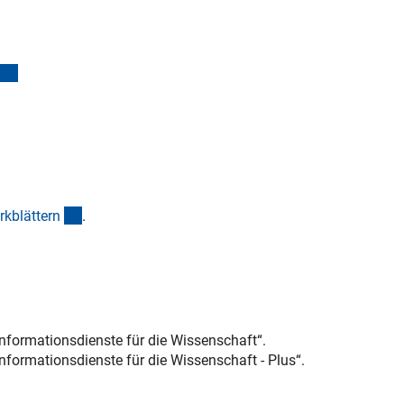
nload)
(externer Link)
(interner Link)
kblätter
n
.
ormationsdienste für die Wissenschaft“.
ormationsdienste für die Wissenschaft - Plus“.