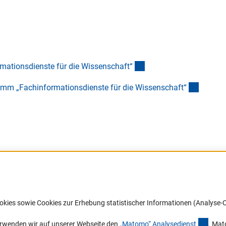
Link)
(interner Link)
ationsdienste für die Wissenschaft
“
(interne
mm „Fachinformationsdienste für die Wissenschaft
“
Barrierefreiheit
DFG-aktuell
okies sowie Cookies zur Erhebung statistischer Informationen (Analyse-C
Service und Informationen für Menschen
Erhalten Sie Neuigkeiten aus der DF
mit Behinderungen
in Ihr Mailpostfach oder schauen Si
(exter
erwenden wir auf unserer Webseite den
„Matomo“ Analysediens
t
. Mat