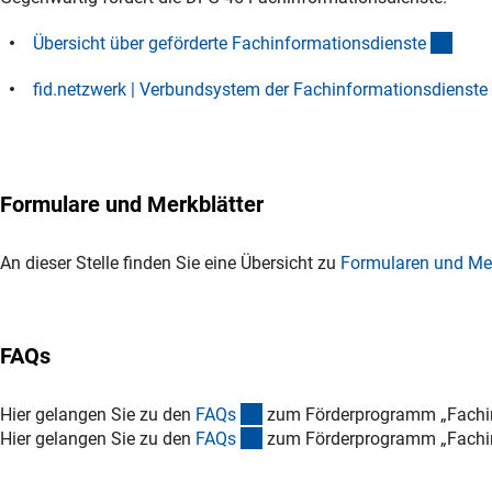
(Dow
Übersicht über geförderte Fachinformationsdienst
e
fid.netzwerk | Verbundsystem der Fachinformationsdienst
e
Formulare und Merkblätter
An dieser Stelle finden Sie eine Übersicht zu
Formularen und Mer
FAQs
(interner Link)
Hier gelangen Sie zu den
FAQ
s
zum Förderprogramm „Fachinf
(interner Link)
Hier gelangen Sie zu den
FAQ
s
zum Förderprogramm „Fachinf