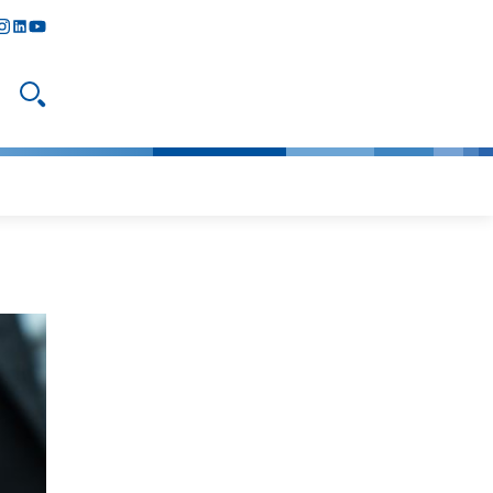
y
todon
nstagram
linkedIn
youtube
Suche öffnen