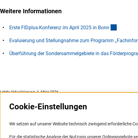
Weitere Informationen
(interner 
Erste FIDplus-Konferenz im April 2025 in Bon
n
Evaluierung und Stellungnahme zum Programm „Fachinform
Überführung der Sondersammelgebiete in das Förderprogra
Letzte Aktualisierung: 4. März 2026
Cookie-Einstellungen
Weitere Websites und
Service
Informationssysteme
Wir setzen auf unserer Website technisch zwingend erforderliche Co
Presse
Portal Wissenschaftliche Integrität
Für die statistische Analyse der Nutzung unserer Onlineangebote v
FAQ