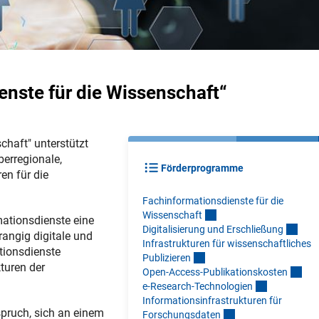
nste für die Wissenschaft“
haft" unterstützt
erregionale,
Förderprogramme
en für die
Fachinformationsdienste für die
Wissenschaf
t
mationsdienste eine
Digitalisierung und Erschließun
g
rangig digitale und
Infrastrukturen für wissenschaftliches
tionsdienste
Publiziere
n
turen der
Open-Access-Publikationskoste
n
e-Research-Technologie
n
Informationsinfrastrukturen für
pruch, sich an einem
Forschungsdate
n