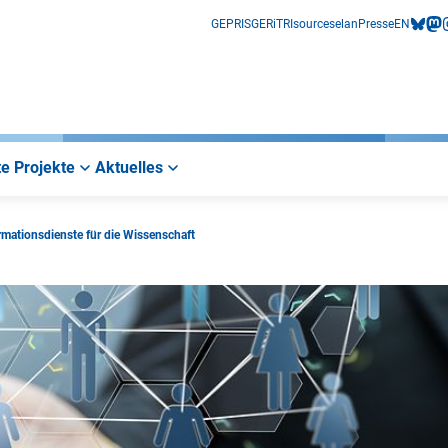
GEPRIS
GERiT
RIsources
elan
Presse
EN
bluesk
mas
i
e Projekte
Aktuelles
rmationsdienste für die Wissenschaft