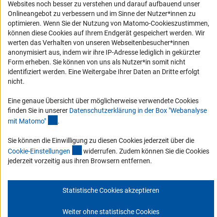
Websites noch besser zu verstehen und darauf aufbauend unser
Erklärung zur Barrierefreiheit
Onlineangebot zu verbessern und im Sinne der Nutzer*innen zu
optimieren. Wenn Sie der Nutzung von Matomo-Cookieszustimmen,
Barriere melden
können diese Cookies auf Ihrem Endgerät gespeichert werden. Wir
DFG-aktuell
werten das Verhalten von unseren Webseitenbesucher*innen
anonymisiert aus, indem wir ihre IP-Adresse lediglich in gekürzter
Form erheben. Sie können von uns als Nutzer*in somit nicht
Erhalten Sie Neuigkeiten aus der DFG direkt in Ihr Mailpostfach oder
identifiziert werden. Eine Weitergabe Ihrer Daten an Dritte erfolgt
schauen Sie sich die Ausgaben online an.
nicht.
Eine genaue Übersicht über möglicherweise verwendete Cookies
Zum Newsletter
finden Sie in unserer
Datenschutzerklärung in der Box "Webanalyse
(Anchor Link)
mit Matomo
"
.
Sie können die Einwilligung zu diesen Cookies jederzeit über die
(interner Link)
Cookie-Einstellunge
n
widerrufen. Zudem können Sie die Cookies
Impressum
Datenschutz
Cookie-Einstellungen
Kontakt
jederzeit vorzeitig aus ihren Browsern entfernen.
Service
© 2026 DFG
Statistische Cookies akzeptieren
Weiter ohne statistische Cookies
Zum Anfang 