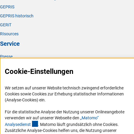
GEPRIS
GEPRIS historisch
GERiT
RIsources
Service
Presse
FAQ
Cookie-Einstellungen
Karriere
Logo und Corporate Design
Wir setzen auf unserer Website technisch zwingend erforderliche
RSS-Feeds
Cookies sowie Cookies zur Erhebung statistischer Informationen
(Analyse-Cookies) ein.
Compliance
Vergabeverfahren
Für die statistische Analyse der Nutzung unserer Onlineangebote
verwenden wir auf unserer Webseite den
„Matomo“
Barrierefreiheit
(externer Link)
Analysediens
t
. Matomo läuft grundsätzlich ohne Cookies.
Zusätzliche Analyse-Cookies helfen uns, die Nutzung unserer
Service und Informationen für Menschen mit Behinderungen