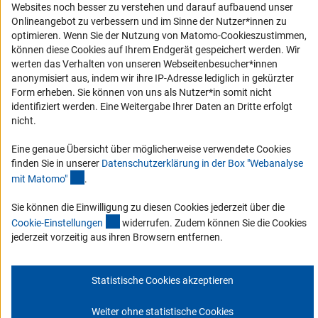
Barriere melden
Websites noch besser zu verstehen und darauf aufbauend unser
DFG-aktuell
Onlineangebot zu verbessern und im Sinne der Nutzer*innen zu
optimieren. Wenn Sie der Nutzung von Matomo-Cookieszustimmen,
können diese Cookies auf Ihrem Endgerät gespeichert werden. Wir
Erhalten Sie Neuigkeiten aus der DFG direkt in Ihr Mailpostfach oder
werten das Verhalten von unseren Webseitenbesucher*innen
schauen Sie sich die Ausgaben online an.
anonymisiert aus, indem wir ihre IP-Adresse lediglich in gekürzter
Form erheben. Sie können von uns als Nutzer*in somit nicht
identifiziert werden. Eine Weitergabe Ihrer Daten an Dritte erfolgt
Zum Newsletter
nicht.
Eine genaue Übersicht über möglicherweise verwendete Cookies
finden Sie in unserer
Datenschutzerklärung in der Box "Webanalyse
(Anchor Link)
mit Matomo
"
.
Impressum
Datenschutz
Cookie-Einstellungen
Kontakt
Service
Sie können die Einwilligung zu diesen Cookies jederzeit über die
© 2026 DFG
(interner Link)
Cookie-Einstellunge
n
widerrufen. Zudem können Sie die Cookies
jederzeit vorzeitig aus ihren Browsern entfernen.
Statistische Cookies akzeptieren
Weiter ohne statistische Cookies
Zum Anfang 