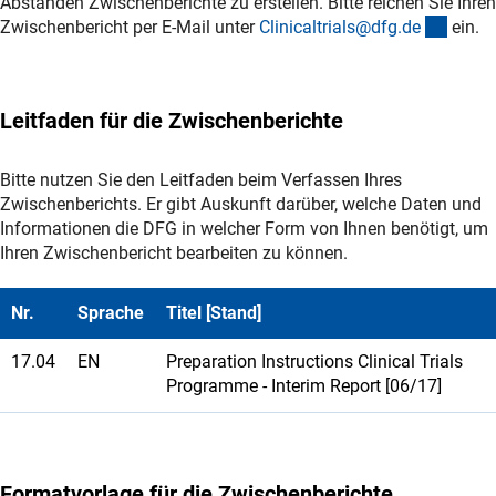
Abständen Zwischenberichte zu erstellen. Bitte reichen Sie Ihren
(exter
Zwischenbericht per E-Mail unter
Clinicaltrials@dfg.d
e
ein.
Leitfaden für die Zwischenberichte
Bitte nutzen Sie den Leitfaden beim Verfassen Ihres
Zwischenberichts. Er gibt Auskunft darüber, welche Daten und
Informationen die DFG in welcher Form von Ihnen benötigt, um
Ihren Zwischenbericht bearbeiten zu können.
Nr.
Sprache
Titel [Stand]
17.04
EN
Preparation Instructions Clinical Trials
Programme - Interim Report [06/17]
Formatvorlage für die Zwischenberichte