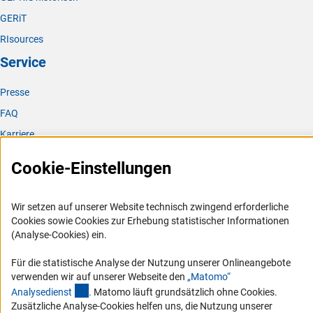
GERiT
RIsources
Service
Presse
FAQ
Karriere
Logo und Corporate Design
Cookie-Einstellungen
RSS-Feeds
Compliance
Wir setzen auf unserer Website technisch zwingend erforderliche
Vergabeverfahren
Cookies sowie Cookies zur Erhebung statistischer Informationen
(Analyse-Cookies) ein.
Barrierefreiheit
Für die statistische Analyse der Nutzung unserer Onlineangebote
Service und Informationen für Menschen mit Behinderungen
verwenden wir auf unserer Webseite den
„Matomo“
(externer Link)
Erklärung zur Barrierefreiheit
Analysediens
t
. Matomo läuft grundsätzlich ohne Cookies.
Zusätzliche Analyse-Cookies helfen uns, die Nutzung unserer