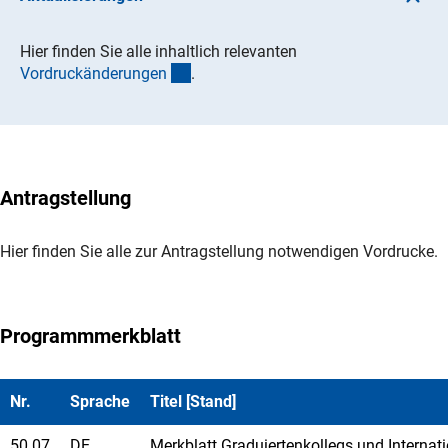
Hier finden Sie alle inhaltlich relevanten
(Download)
Vordruckänderunge
n
.
Antragstellung
Hier finden Sie alle zur Antragstellung notwendigen Vordrucke.
Programmmerkblatt
Nr.
Sprache
Titel [Stand]
50.07
DE
Merkblatt Graduiertenkollegs und Internat