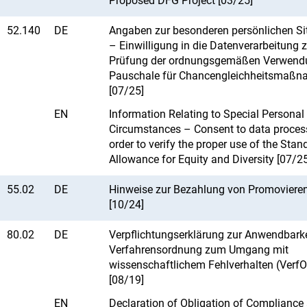
Proposed DFG Project [03/25]
52.140
DE
Angaben zur besonderen persönlichen Si
– Einwilligung in die Datenverarbeitung z
Prüfung der ordnungsgemäßen Verwend
Pauschale für Chancengleichheitsmaß
[07/25]
EN
Information Relating to Special Personal
Circumstances – Consent to data proces
order to verify the proper use of the Stan
Allowance for Equity and Diversity [07/25
55.02
DE
Hinweise zur Bezahlung von Promoviere
[10/24]
80.02
DE
Verpflichtungserklärung zur Anwendbarke
Verfahrensordnung zum Umgang mit
wissenschaftlichem Fehlverhalten (Verf
[08/19]
EN
Declaration of Obligation of Compliance