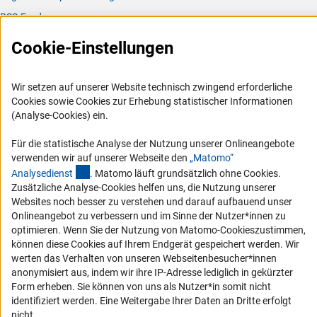
RSS-Feeds
Compliance
Cookie-Einstellungen
Vergabeverfahren
Barrierefreiheit
Wir setzen auf unserer Website technisch zwingend erforderliche
Cookies sowie Cookies zur Erhebung statistischer Informationen
Service und Informationen für Menschen mit Behinderungen
(Analyse-Cookies) ein.
Erklärung zur Barrierefreiheit
Für die statistische Analyse der Nutzung unserer Onlineangebote
Barriere melden
verwenden wir auf unserer Webseite den
„Matomo“
(externer Link)
Analysediens
t
. Matomo läuft grundsätzlich ohne Cookies.
DFG-aktuell
Zusätzliche Analyse-Cookies helfen uns, die Nutzung unserer
Websites noch besser zu verstehen und darauf aufbauend unser
Erhalten Sie Neuigkeiten aus der DFG direkt in Ihr Mailpostfach oder
Onlineangebot zu verbessern und im Sinne der Nutzer*innen zu
schauen Sie sich die Ausgaben online an.
optimieren. Wenn Sie der Nutzung von Matomo-Cookieszustimmen,
können diese Cookies auf Ihrem Endgerät gespeichert werden. Wir
werten das Verhalten von unseren Webseitenbesucher*innen
Zum Newsletter
anonymisiert aus, indem wir ihre IP-Adresse lediglich in gekürzter
Form erheben. Sie können von uns als Nutzer*in somit nicht
identifiziert werden. Eine Weitergabe Ihrer Daten an Dritte erfolgt
nicht.