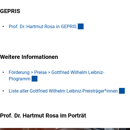
GEPRIS
(externer Link)
Prof. Dr. Hartmut Rosa in GEPRI
S
Weitere Informationen
Förderung > Preise > Gottfried Wilhelm Leibniz-
(interner Link)
Program
m
(D
Liste aller Gottfried Wilhelm Leibniz-Preisträger*inne
n
Prof. Dr. Hartmut Rosa im Porträt