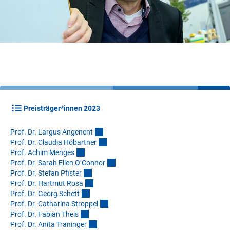
Preisträger*innen 2023
Prof. Dr. Largus Angenen
t
Prof. Dr. Claudia Höbartne
r
Prof. Achim Menge
s
Prof. Dr. Sarah Ellen O’Conno
r
Prof. Dr. Stefan Pfiste
r
Prof. Dr. Hartmut Ros
a
Prof. Dr. Georg Schet
t
Prof. Dr. Catharina Stroppe
l
Prof. Dr. Fabian Thei
s
Prof. Dr. Anita Traninge
r