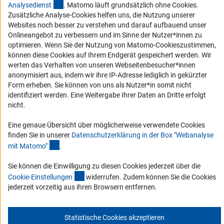
Barrierefreiheit
(externer Link)
Analysediens
t
. Matomo läuft grundsätzlich ohne Cookies.
Zusätzliche Analyse-Cookies helfen uns, die Nutzung unserer
Service und Informationen für Menschen mit Behinderungen
Websites noch besser zu verstehen und darauf aufbauend unser
Onlineangebot zu verbessern und im Sinne der Nutzer*innen zu
Erklärung zur Barrierefreiheit
optimieren. Wenn Sie der Nutzung von Matomo-Cookieszustimmen,
Barriere melden
können diese Cookies auf Ihrem Endgerät gespeichert werden. Wir
werten das Verhalten von unseren Webseitenbesucher*innen
DFG-aktuell
anonymisiert aus, indem wir ihre IP-Adresse lediglich in gekürzter
Form erheben. Sie können von uns als Nutzer*in somit nicht
Erhalten Sie Neuigkeiten aus der DFG direkt in Ihr Mailpostfach oder
identifiziert werden. Eine Weitergabe Ihrer Daten an Dritte erfolgt
schauen Sie sich die Ausgaben online an.
nicht.
Eine genaue Übersicht über möglicherweise verwendete Cookies
Zum Newsletter
finden Sie in unserer
Datenschutzerklärung in der Box "Webanalyse
(Anchor Link)
mit Matomo
"
.
Sie können die Einwilligung zu diesen Cookies jederzeit über die
(interner Link)
Cookie-Einstellunge
n
widerrufen. Zudem können Sie die Cookies
Impressum
Datenschutz
Cookie-Einstellungen
Kontakt
jederzeit vorzeitig aus ihren Browsern entfernen.
Service
© 2026 DFG
Statistische Cookies akzeptieren