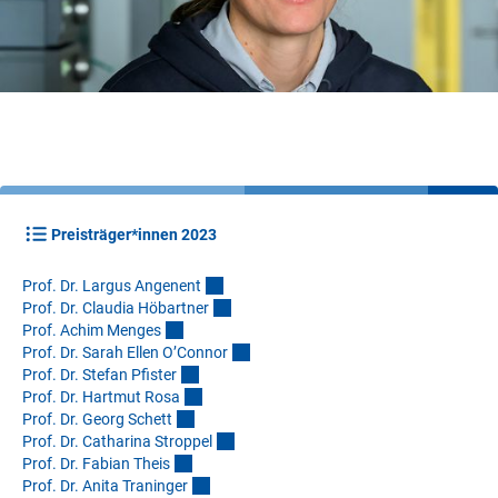
Preisträger*innen 2023
Prof. Dr. Largus Angenen
t
Prof. Dr. Claudia Höbartne
r
Prof. Achim Menge
s
Prof. Dr. Sarah Ellen O’Conno
r
Prof. Dr. Stefan Pfiste
r
Prof. Dr. Hartmut Ros
a
Prof. Dr. Georg Schet
t
Prof. Dr. Catharina Stroppe
l
Prof. Dr. Fabian Thei
s
Prof. Dr. Anita Traninge
r