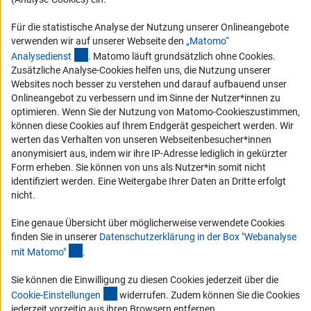
Compliance
Für die statistische Analyse der Nutzung unserer Onlineangebote
Vergabeverfahren
verwenden wir auf unserer Webseite den
„Matomo“
Barrierefreiheit
(externer Link)
Analysediens
t
. Matomo läuft grundsätzlich ohne Cookies.
Zusätzliche Analyse-Cookies helfen uns, die Nutzung unserer
Service und Informationen für Menschen mit Behinderungen
Websites noch besser zu verstehen und darauf aufbauend unser
Onlineangebot zu verbessern und im Sinne der Nutzer*innen zu
Erklärung zur Barrierefreiheit
optimieren. Wenn Sie der Nutzung von Matomo-Cookieszustimmen,
Barriere melden
können diese Cookies auf Ihrem Endgerät gespeichert werden. Wir
werten das Verhalten von unseren Webseitenbesucher*innen
DFG-aktuell
anonymisiert aus, indem wir ihre IP-Adresse lediglich in gekürzter
Form erheben. Sie können von uns als Nutzer*in somit nicht
Erhalten Sie Neuigkeiten aus der DFG direkt in Ihr Mailpostfach oder
identifiziert werden. Eine Weitergabe Ihrer Daten an Dritte erfolgt
schauen Sie sich die Ausgaben online an.
nicht.
Eine genaue Übersicht über möglicherweise verwendete Cookies
Zum Newsletter
finden Sie in unserer
Datenschutzerklärung in der Box "Webanalyse
(Anchor Link)
mit Matomo
"
.
Sie können die Einwilligung zu diesen Cookies jederzeit über die
(interner Link)
Cookie-Einstellunge
n
widerrufen. Zudem können Sie die Cookies
Impressum
Datenschutz
Cookie-Einstellungen
Kontakt
jederzeit vorzeitig aus ihren Browsern entfernen.