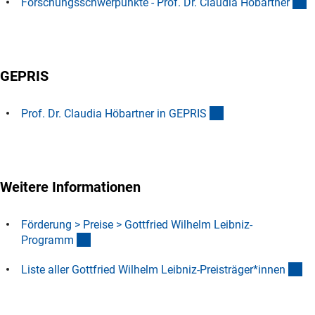
(
Forschungsschwerpunkte - Prof. Dr. Claudia Höbartne
r
GEPRIS
(externer Link)
Prof. Dr. Claudia Höbartner in GEPRI
S
Weitere Informationen
Förderung > Preise > Gottfried Wilhelm Leibniz-
(interner Link)
Program
m
(D
Liste aller Gottfried Wilhelm Leibniz-Preisträger*inne
n