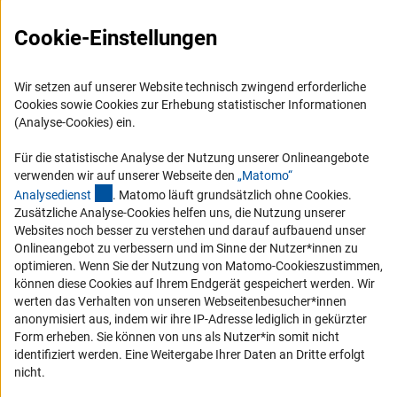
FAQ
Cookie-Einstellungen
Karriere
Logo und Corporate Design
Wir setzen auf unserer Website technisch zwingend erforderliche
RSS-Feeds
Cookies sowie Cookies zur Erhebung statistischer Informationen
(Analyse-Cookies) ein.
Compliance
Vergabeverfahren
Für die statistische Analyse der Nutzung unserer Onlineangebote
verwenden wir auf unserer Webseite den
„Matomo“
Barrierefreiheit
(externer Link)
Analysediens
t
. Matomo läuft grundsätzlich ohne Cookies.
Zusätzliche Analyse-Cookies helfen uns, die Nutzung unserer
Service und Informationen für Menschen mit Behinderungen
Websites noch besser zu verstehen und darauf aufbauend unser
Onlineangebot zu verbessern und im Sinne der Nutzer*innen zu
Erklärung zur Barrierefreiheit
optimieren. Wenn Sie der Nutzung von Matomo-Cookieszustimmen,
Barriere melden
können diese Cookies auf Ihrem Endgerät gespeichert werden. Wir
werten das Verhalten von unseren Webseitenbesucher*innen
DFG-aktuell
anonymisiert aus, indem wir ihre IP-Adresse lediglich in gekürzter
Form erheben. Sie können von uns als Nutzer*in somit nicht
Erhalten Sie Neuigkeiten aus der DFG direkt in Ihr Mailpostfach oder
identifiziert werden. Eine Weitergabe Ihrer Daten an Dritte erfolgt
schauen Sie sich die Ausgaben online an.
nicht.