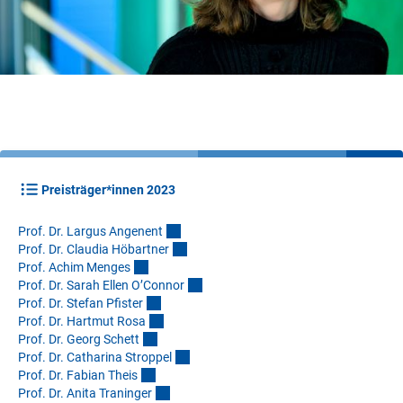
Preisträger*innen 2023
Prof. Dr. Largus Angenen
t
Prof. Dr. Claudia Höbartne
r
Prof. Achim Menge
s
Prof. Dr. Sarah Ellen O’Conno
r
Prof. Dr. Stefan Pfiste
r
Prof. Dr. Hartmut Ros
a
Prof. Dr. Georg Schet
t
Prof. Dr. Catharina Stroppe
l
Prof. Dr. Fabian Thei
s
Prof. Dr. Anita Traninge
r