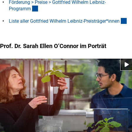
Förderung > Preise > Gottfried Wilhelm Leibniz-
(interner Link)
Program
m
(D
Liste aller Gottfried Wilhelm Leibniz-Preisträger*inne
n
Prof. Dr. Sarah Ellen O’Connor im Porträt