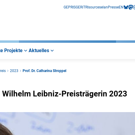
GEPRIS
GERiT
RIsources
elan
Presse
EN
bluesk
mas
i
e Projekte
Aktuelles
reis
2023
Prof. Dr. Catharina Stroppel
ed Wilhelm Leibniz-Preisträgerin 2023