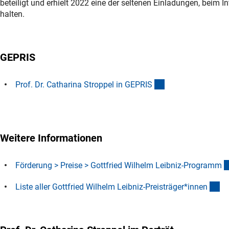
beteiligt und erhielt 2022 eine der seltenen Einladungen, beim 
halten.
GEPRIS
(externer Link)
Prof. Dr. Catharina Stroppel in GEPRI
S
Weitere Informationen
Förderung > Preise > Gottfried Wilhelm Leibniz-Program
m
(D
Liste aller Gottfried Wilhelm Leibniz-Preisträger*inne
n