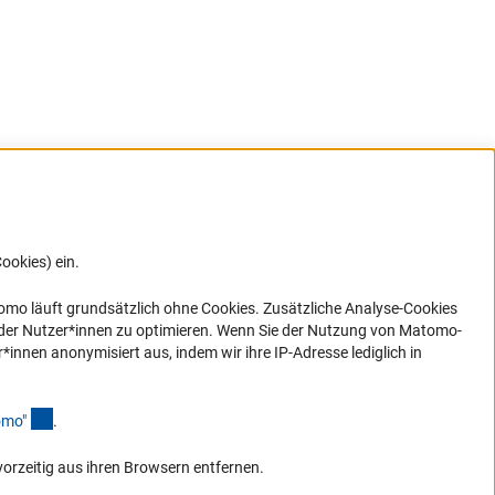
ookies) ein.
G direkt
e sich
ner Link)
omo läuft grundsätzlich ohne Cookies. Zusätzliche Analyse-Cookies
 der Nutzer*innen zu optimieren. Wenn Sie der Nutzung von Matomo-
nen anonymisiert aus, indem wir ihre IP-Adresse lediglich in
(Anchor Link)
omo
"
.
vorzeitig aus ihren Browsern entfernen.