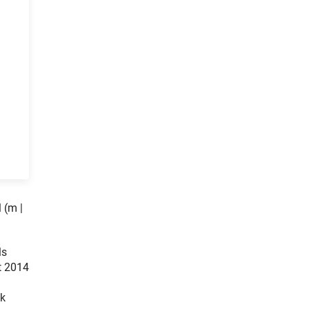
 (m |
ls
t 2014
ik