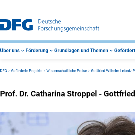
Zur
Zur
Zum
Hauptnavigation
Suche
Hauptbereich
Über uns
Förderung
Grundlagen und Themen
Gefördert
DFG
Geförderte Projekte
Wissenschaftliche Preise
Gottfried Wilhelm Leibniz-P
Prof. Dr. Catharina Stroppel - Gottfri