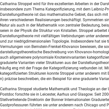
Catharina Stroppel wird für ihre exzellenten Arbeiten in der Dars
insbesondere zum Thema Kategorifizierung, mit dem Leibniz-Pr
Darstellungstheorie ist das mathematische Gebiet, das sich mi
ihren verschiedenen Realisierungen beschäftigt. Symmetrien si
Natur als auch in der Mathematik von zentraler Bedeutung, beis
seien in der Physik die Struktur von Kristallen. Stroppel arbeitet 
Darstellungstheorie mit vielfältigen Verbindungen unter andere
und zur niedrigdimensionalen Topologie. Insbesondere hat sie t
Vermutungen von Bernstein-Frenkel-Khovanov bewiesen, die so
darstellungstheoretische Beschreibung von Khovanov-homologie
auch allgemeinere polynomiale Knoteninvarianten kategorifiziere
graduierte Varianten vieler Strukturen aus der Darstellungstheo
häufig eng mit der Frage der Kategorifizierung verbunden ist. Mit
kategorifizierten Strukturen konnte Stroppel unter anderem mit B
n) präzise beschreiben, die ein Beispiel für eine graduierte Varian
Catharina Stroppel studierte Mathematik und Theologie an der U
Postdoc forschte sie in Leicester, Aarhus und Glasgow. Seit 2008
Stellvertretende Direktorin der Bonner Internationalen Graduiert
Gastprofessuren führten sie unter anderem nach Chicago und Pr