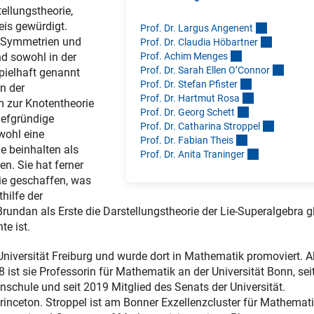
tellungstheorie,
eis gewürdigt.
Prof. Dr. Largus Angenen
t
t Symmetrien und
Prof. Dr. Claudia Höbartne
r
Prof. Achim Menge
s
nd sowohl in der
Prof. Dr. Sarah Ellen O’Conno
r
pielhaft genannt
Prof. Dr. Stefan Pfiste
r
in der
Prof. Dr. Hartmut Ros
a
m zur Knotentheorie
Prof. Dr. Georg Schet
t
iefgründige
Prof. Dr. Catharina Stroppe
l
wohl eine
Prof. Dr. Fabian Thei
s
 beinhalten als
Prof. Dr. Anita Traninge
r
n. Sie hat ferner
rie geschaffen, was
hilfe der
rundan als Erste die Darstellungstheorie der Lie-Superalgebra gl
te ist.
niversität Freiburg und wurde dort in Mathematik promoviert. A
 ist sie Professorin für Mathematik an der Universität Bonn, sei
enschule und seit 2019 Mitglied des Senats der Universität.
inceton. Stroppel ist am Bonner Exzellenzcluster für Mathemat