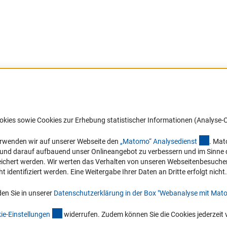
Barrierefreiheit
DFG-aktuell
okies sowie Cookies zur Erhebung statistischer Informationen (Analyse-C
Service und Informationen für Menschen
Erhalten Sie Neuigkeiten aus der DF
mit Behinderungen
in Ihr Mailpostfach oder schauen Si
(exter
erwenden wir auf unserer Webseite den
„Matomo“ Analysediens
t
. Mat
die Ausgaben online an.
n und darauf aufbauend unser Onlineangebot zu verbessern und im Sinne
Erklärung zur Barrierefreiheit
hert werden. Wir werten das Verhalten von unseren Webseitenbesucher*in
Barriere melden
identifiziert werden. Eine Weitergabe Ihrer Daten an Dritte erfolgt nicht.
Zum Newsletter
en Sie in unserer
Datenschutzerklärung in der Box "Webanalyse mit Mat
(interner Link)
ie-Einstellunge
n
widerrufen. Zudem können Sie die Cookies jederzeit 