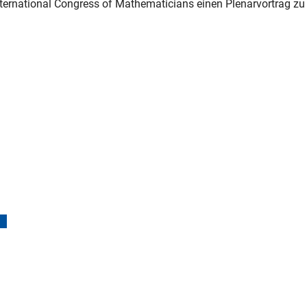
International Congress of Mathematicians einen Plenarvortrag zu
(interner Link)
ownload)