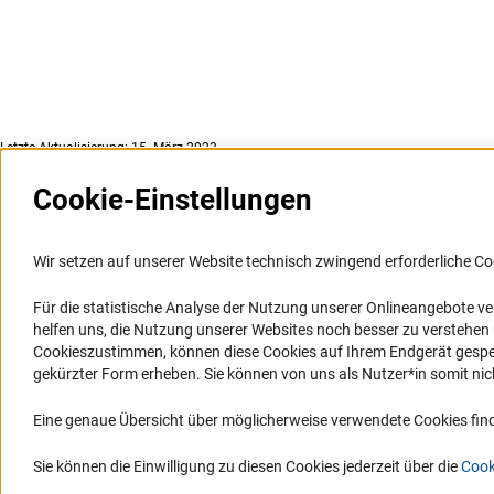
Letzte Aktualisierung: 15. März 2023
Cookie-Einstellungen
Weitere Websites und
Service
Informationssysteme
Wir setzen auf unserer Website technisch zwingend erforderliche Co
Presse
Portal Wissenschaftliche Integrität
Für die statistische Analyse der Nutzung unserer Onlineangebote v
FAQ
helfen uns, die Nutzung unserer Websites noch besser zu verstehe
GEPRIS
Karriere
Cookieszustimmen, können diese Cookies auf Ihrem Endgerät gespeic
GEPRIS historisch
Logo und Corporate Design
gekürzter Form erheben. Sie können von uns als Nutzer*in somit nicht 
GERiT
RSS-Feeds
Eine genaue Übersicht über möglicherweise verwendete Cookies find
RIsources
Compliance
Vergabeverfahren
Sie können die Einwilligung zu diesen Cookies jederzeit über die
Cook