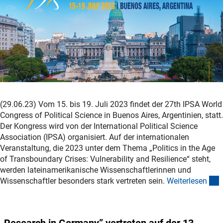
(29.06.23) Vom 15. bis 19. Juli 2023 findet der 27th IPSA World
Congress of Political Science in Buenos Aires, Argentinien, statt.
Der Kongress wird von der International Political Science
Association (IPSA) organisiert. Auf der internationalen
Veranstaltung, die 2023 unter dem Thema „Politics in the Age
of Transboundary Crises: Vulnerability and Resilience“ steht,
werden lateinamerikanische Wissenschaftlerinnen und
(
Wissenschaftler besonders stark vertreten sein.
Weiterlese
n
„Research in Germany” vertreten auf der 13.