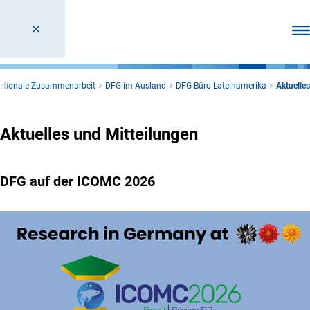
Men
nationale Zusammenarbeit
DFG im Ausland
DFG-Büro Lateinamerika
Aktuelles
Aktuelles und Mitteilungen
DFG auf der ICOMC 2026