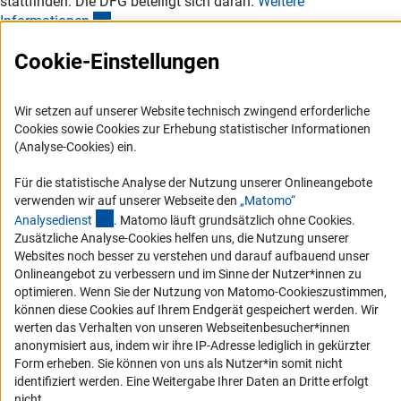
stattfinden. Die DFG beteiligt sich daran.
Weitere
(interner Link)
Informatione
n
Cookie-Einstellungen
DFG nimmt am „Tag der offenen Fenster“ am
Wir setzen auf unserer Website technisch zwingend erforderliche
DWIH São Paulo teil
Cookies sowie Cookies zur Erhebung statistischer Informationen
(Analyse-Cookies) ein.
Für die statistische Analyse der Nutzung unserer Onlineangebote
verwenden wir auf unserer Webseite den
„Matomo“
(externer Link)
Analysediens
t
. Matomo läuft grundsätzlich ohne Cookies.
Zusätzliche Analyse-Cookies helfen uns, die Nutzung unserer
Websites noch besser zu verstehen und darauf aufbauend unser
Onlineangebot zu verbessern und im Sinne der Nutzer*innen zu
optimieren. Wenn Sie der Nutzung von Matomo-Cookieszustimmen,
können diese Cookies auf Ihrem Endgerät gespeichert werden. Wir
werten das Verhalten von unseren Webseitenbesucher*innen
anonymisiert aus, indem wir ihre IP-Adresse lediglich in gekürzter
Form erheben. Sie können von uns als Nutzer*in somit nicht
identifiziert werden. Eine Weitergabe Ihrer Daten an Dritte erfolgt
nicht.