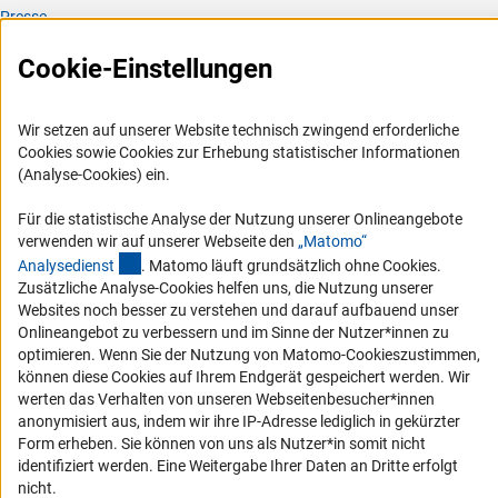
Presse
FAQ
Cookie-Einstellungen
Karriere
Logo und Corporate Design
Wir setzen auf unserer Website technisch zwingend erforderliche
RSS-Feeds
Cookies sowie Cookies zur Erhebung statistischer Informationen
(Analyse-Cookies) ein.
Compliance
Vergabeverfahren
Für die statistische Analyse der Nutzung unserer Onlineangebote
verwenden wir auf unserer Webseite den
„Matomo“
Barrierefreiheit
(externer Link)
Analysediens
t
. Matomo läuft grundsätzlich ohne Cookies.
Zusätzliche Analyse-Cookies helfen uns, die Nutzung unserer
Service und Informationen für Menschen mit Behinderungen
Websites noch besser zu verstehen und darauf aufbauend unser
Onlineangebot zu verbessern und im Sinne der Nutzer*innen zu
Erklärung zur Barrierefreiheit
optimieren. Wenn Sie der Nutzung von Matomo-Cookieszustimmen,
Barriere melden
können diese Cookies auf Ihrem Endgerät gespeichert werden. Wir
werten das Verhalten von unseren Webseitenbesucher*innen
DFG-aktuell
anonymisiert aus, indem wir ihre IP-Adresse lediglich in gekürzter
Form erheben. Sie können von uns als Nutzer*in somit nicht
Erhalten Sie Neuigkeiten aus der DFG direkt in Ihr Mailpostfach oder
identifiziert werden. Eine Weitergabe Ihrer Daten an Dritte erfolgt
schauen Sie sich die Ausgaben online an.
nicht.