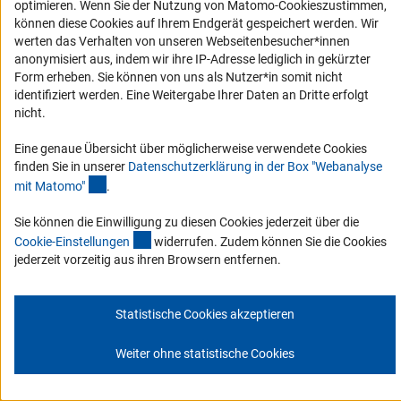
Erklärung zur Barrierefreiheit
optimieren. Wenn Sie der Nutzung von Matomo-Cookieszustimmen,
können diese Cookies auf Ihrem Endgerät gespeichert werden. Wir
Barriere melden
werten das Verhalten von unseren Webseitenbesucher*innen
DFG-aktuell
anonymisiert aus, indem wir ihre IP-Adresse lediglich in gekürzter
Form erheben. Sie können von uns als Nutzer*in somit nicht
identifiziert werden. Eine Weitergabe Ihrer Daten an Dritte erfolgt
Erhalten Sie Neuigkeiten aus der DFG direkt in Ihr Mailpostfach oder
nicht.
schauen Sie sich die Ausgaben online an.
Eine genaue Übersicht über möglicherweise verwendete Cookies
finden Sie in unserer
Datenschutzerklärung in der Box "Webanalyse
Zum Newsletter
(Anchor Link)
mit Matomo
"
.
Sie können die Einwilligung zu diesen Cookies jederzeit über die
(interner Link)
Cookie-Einstellunge
n
widerrufen. Zudem können Sie die Cookies
jederzeit vorzeitig aus ihren Browsern entfernen.
Impressum
Datenschutz
Cookie-Einstellungen
Kontakt
Service
© 2026 DFG
Statistische Cookies akzeptieren
Weiter ohne statistische Cookies
Zum Anfang 