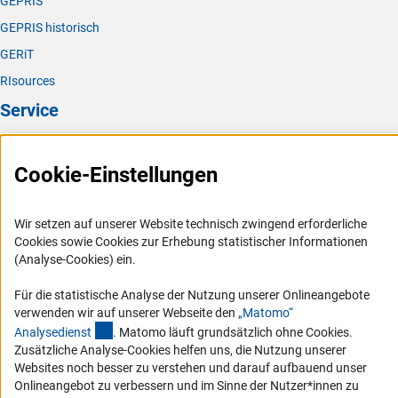
GEPRIS
GEPRIS historisch
GERiT
RIsources
Service
Presse
Cookie-Einstellungen
FAQ
Karriere
Wir setzen auf unserer Website technisch zwingend erforderliche
Logo und Corporate Design
Cookies sowie Cookies zur Erhebung statistischer Informationen
RSS-Feeds
(Analyse-Cookies) ein.
Compliance
Für die statistische Analyse der Nutzung unserer Onlineangebote
Vergabeverfahren
verwenden wir auf unserer Webseite den
„Matomo“
(externer Link)
Analysediens
t
. Matomo läuft grundsätzlich ohne Cookies.
Barrierefreiheit
Zusätzliche Analyse-Cookies helfen uns, die Nutzung unserer
Websites noch besser zu verstehen und darauf aufbauend unser
Service und Informationen für Menschen mit Behinderungen
Onlineangebot zu verbessern und im Sinne der Nutzer*innen zu