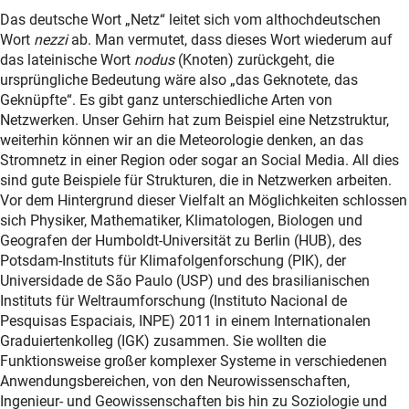
Das deutsche Wort „Netz“ leitet sich vom althochdeutschen
Wort
nezzi
ab. Man vermutet, dass dieses Wort wiederum auf
das lateinische Wort
nodus
(Knoten) zurückgeht, die
ursprüngliche Bedeutung wäre also „das Geknotete, das
Geknüpfte“. Es gibt ganz unterschiedliche Arten von
Netzwerken. Unser Gehirn hat zum Beispiel eine Netzstruktur,
weiterhin können wir an die Meteorologie denken, an das
Stromnetz in einer Region oder sogar an Social Media. All dies
sind gute Beispiele für Strukturen, die in Netzwerken arbeiten.
Vor dem Hintergrund dieser Vielfalt an Möglichkeiten schlossen
sich Physiker, Mathematiker, Klimatologen, Biologen und
Geografen der Humboldt-Universität zu Berlin (HUB), des
Potsdam-Instituts für Klimafolgenforschung (PIK), der
Universidade de São Paulo (USP) und des brasilianischen
Instituts für Weltraumforschung (Instituto Nacional de
Pesquisas Espaciais, INPE) 2011 in einem Internationalen
Graduiertenkolleg (IGK) zusammen. Sie wollten die
Funktionsweise großer komplexer Systeme in verschiedenen
Anwendungsbereichen, von den Neurowissenschaften,
Ingenieur- und Geowissenschaften bis hin zu Soziologie und