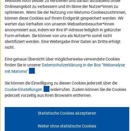
Websites noch besser zu verstehen und darauf aufbauend unser
Barriere melden
Onlineangebot zu verbessern und im Sinne der Nutzer*innen zu
optimieren. Wenn Sie der Nutzung von Matomo-Cookieszustimmen,
DFG-aktuell
können diese Cookies auf Ihrem Endgerät gespeichert werden. Wir
werten das Verhalten von unseren Webseitenbesucher*innen
Erhalten Sie Neuigkeiten aus der DFG direkt in Ihr Mailpostfach oder
anonymisiert aus, indem wir ihre IP-Adresse lediglich in gekürzter
schauen Sie sich die Ausgaben online an.
Form erheben. Sie können von uns als Nutzer*in somit nicht
identifiziert werden. Eine Weitergabe Ihrer Daten an Dritte erfolgt
nicht.
Zum Newsletter
Eine genaue Übersicht über möglicherweise verwendete Cookies
finden Sie in unserer
Datenschutzerklärung in der Box "Webanalyse
(Anchor Link)
mit Matomo
"
.
Sie können die Einwilligung zu diesen Cookies jederzeit über die
Impressum
Datenschutz
Cookie-Einstellungen
Kontakt
(interner Link)
Service
Cookie-Einstellunge
n
widerrufen. Zudem können Sie die Cookies
© 2026 DFG
jederzeit vorzeitig aus ihren Browsern entfernen.
Statistische Cookies akzeptieren
Weiter ohne statistische Cookies
Zum Anfang 