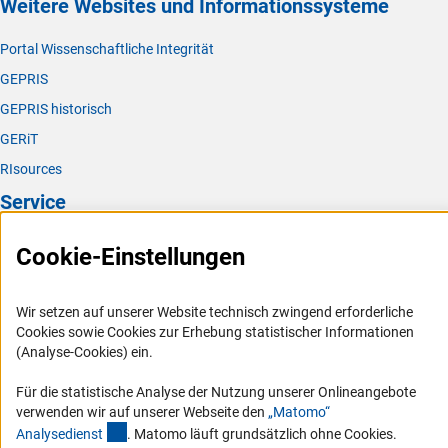
Weitere Websites und Informationssysteme
Portal Wissenschaftliche Integrität
GEPRIS
GEPRIS historisch
GERiT
RIsources
Service
Presse
Cookie-Einstellungen
FAQ
Karriere
Wir setzen auf unserer Website technisch zwingend erforderliche
Cookies sowie Cookies zur Erhebung statistischer Informationen
Logo und Corporate Design
(Analyse-Cookies) ein.
RSS-Feeds
Für die statistische Analyse der Nutzung unserer Onlineangebote
Compliance
verwenden wir auf unserer Webseite den
„Matomo“
Vergabeverfahren
(externer Link)
Analysediens
t
. Matomo läuft grundsätzlich ohne Cookies.