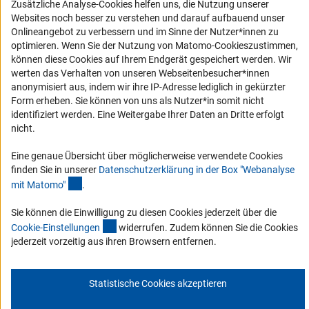
Barrierefreiheit
Zusätzliche Analyse-Cookies helfen uns, die Nutzung unserer
Websites noch besser zu verstehen und darauf aufbauend unser
Onlineangebot zu verbessern und im Sinne der Nutzer*innen zu
Service und Informationen für Menschen mit Behinderungen
optimieren. Wenn Sie der Nutzung von Matomo-Cookieszustimmen,
Erklärung zur Barrierefreiheit
können diese Cookies auf Ihrem Endgerät gespeichert werden. Wir
werten das Verhalten von unseren Webseitenbesucher*innen
Barriere melden
anonymisiert aus, indem wir ihre IP-Adresse lediglich in gekürzter
DFG-aktuell
Form erheben. Sie können von uns als Nutzer*in somit nicht
identifiziert werden. Eine Weitergabe Ihrer Daten an Dritte erfolgt
nicht.
Erhalten Sie Neuigkeiten aus der DFG direkt in Ihr Mailpostfach oder
schauen Sie sich die Ausgaben online an.
Eine genaue Übersicht über möglicherweise verwendete Cookies
finden Sie in unserer
Datenschutzerklärung in der Box "Webanalyse
(Anchor Link)
mit Matomo
"
.
Zum Newsletter
Sie können die Einwilligung zu diesen Cookies jederzeit über die
(interner Link)
Cookie-Einstellunge
n
widerrufen. Zudem können Sie die Cookies
jederzeit vorzeitig aus ihren Browsern entfernen.
Impressum
Datenschutz
Cookie-Einstellungen
Kontakt
Service
Statistische Cookies akzeptieren
© 2026 DFG