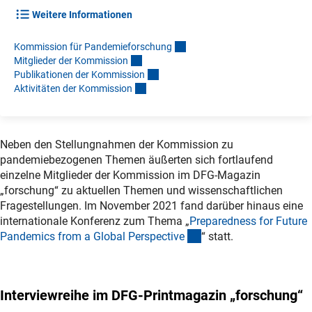
Weitere Informationen
Kommission für Pandemieforschun
g
Mitglieder der Kommissio
n
Publikationen der Kommissio
n
Aktivitäten der Kommissio
n
Neben den Stellungnahmen der Kommission zu
pandemiebezogenen Themen äußerten sich fortlaufend
einzelne Mitglieder der Kommission im DFG-Magazin
„forschung“ zu aktuellen Themen und wissenschaftlichen
Fragestellungen. Im November 2021 fand darüber hinaus eine
internationale Konferenz zum Thema „
Preparedness for Future
(interner Link)
Pandemics from a Global Perspectiv
e
“ statt.
Interviewreihe im DFG-Printmagazin „forschung“