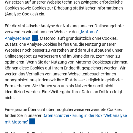
Wir setzen auf unserer Website technisch zwingend erforderliche
Cookies sowie Cookies zur Erhebung statistischer Informationen
Vergabeverfahren
(Analyse-Cookies) ein.
Barrierefreiheit
Für die statistische Analyse der Nutzung unserer Onlineangebote
Service und Informationen für Menschen mit Behinderungen
verwenden wir auf unserer Webseite den
„Matomo“
(externer Link)
Analysediens
t
. Matomo läuft grundsätzlich ohne Cookies.
Erklärung zur Barrierefreiheit
Zusätzliche Analyse-Cookies helfen uns, die Nutzung unserer
Barriere melden
Websites noch besser zu verstehen und darauf aufbauend unser
Onlineangebot zu verbessern und im Sinne der Nutzer*innen zu
DFG-aktuell
optimieren. Wenn Sie der Nutzung von Matomo-Cookieszustimmen,
können diese Cookies auf Ihrem Endgerät gespeichert werden. Wir
Erhalten Sie Neuigkeiten aus der DFG direkt in Ihr Mailpostfach oder
werten das Verhalten von unseren Webseitenbesucher*innen
schauen Sie sich die Ausgaben online an.
anonymisiert aus, indem wir ihre IP-Adresse lediglich in gekürzter
Form erheben. Sie können von uns als Nutzer*in somit nicht
identifiziert werden. Eine Weitergabe Ihrer Daten an Dritte erfolgt
Zum Newsletter
nicht.
Eine genaue Übersicht über möglicherweise verwendete Cookies
finden Sie in unserer
Datenschutzerklärung in der Box "Webanalyse
(Anchor Link)
mit Matomo
"
.
Impressum
Datenschutz
Cookie-Einstellungen
Kontakt