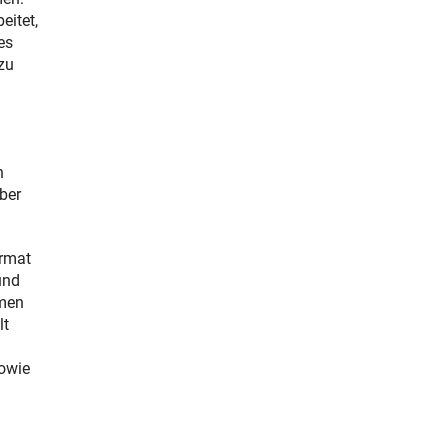
eitet,
es
zu
n
ber
ormat
und
emen
lt
sowie