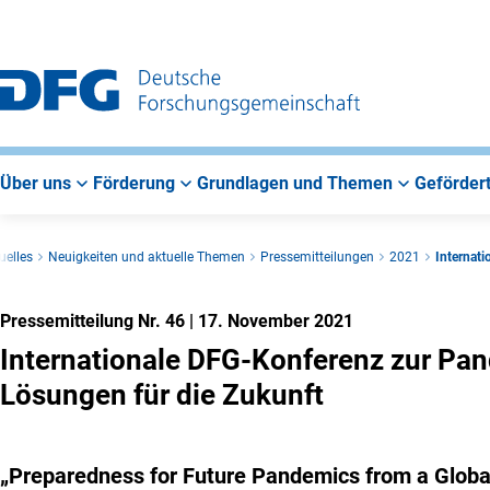
Zur
Zur
Zum
Hauptnavigation
Suche
Hauptbereich
Über uns
Förderung
Grundlagen und Themen
Gefördert
uelles
Neuigkeiten und aktuelle Themen
Pressemitteilungen
2021
Internat
Pressemitteilung Nr. 46
|
17. November 2021
Internationale DFG-Konferenz zur Pa
Lösungen für die Zukunft
„Preparedness for Future Pandemics from a Globa