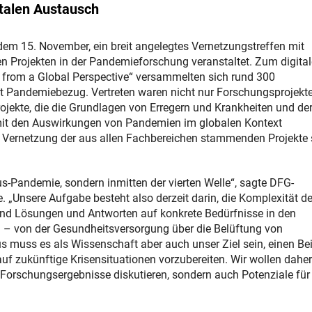
italen Austausch
m 15. November, ein breit angelegtes Vernetzungstreffen mit
n Projekten in der Pandemieforschung veranstaltet. Zum digita
 from a Global Perspective“ versammelten sich rund 300
t Pandemiebezug. Vertreten waren nicht nur Forschungsprojekte
ojekte, die die Grundlagen von Erregern und Krankheiten und de
 mit den Auswirkungen von Pandemien im globalen Kontext
äre Vernetzung der aus allen Fachbereichen stammenden Projekte
us-Pandemie, sondern inmitten der vierten Welle“, sagte DFG-
e. „Unsere Aufgabe besteht also derzeit darin, die Komplexität d
und Lösungen und Antworten auf konkrete Bedürfnisse in den
n – von der Gesundheitsversorgung über die Belüftung von
s muss es als Wissenschaft aber auch unser Ziel sein, einen Be
auf zukünftige Krisensituationen vorzubereiten. Wir wollen dahe
orschungsergebnisse diskutieren, sondern auch Potenziale für