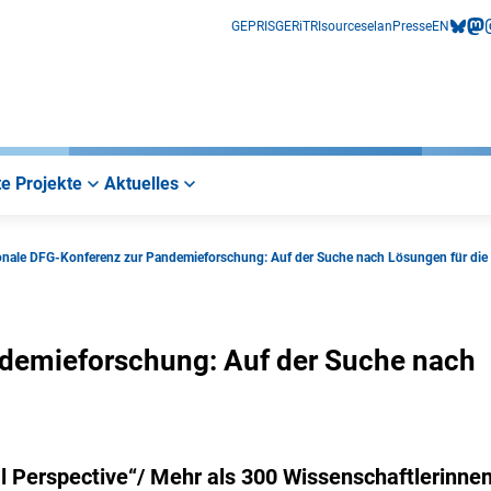
GEPRIS
GERiT
RIsources
elan
Presse
EN
bluesk
mas
i
e Projekte
Aktuelles
ionale DFG-Konferenz zur Pandemieforschung: Auf der Suche nach Lösungen für die
ndemieforschung: Auf der Suche nach
l Perspective“/ Mehr als 300 Wissenschaftlerinne