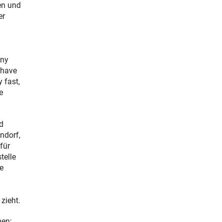
en und
er
any
u have
y fast,
e
d
ndorf,
für
telle
e
zieht.
men: