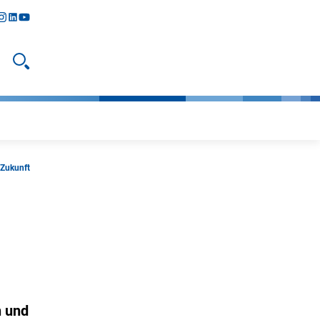
y
todon
nstagram
linkedIn
youtube
Suche öffnen
 Zukunft
n und