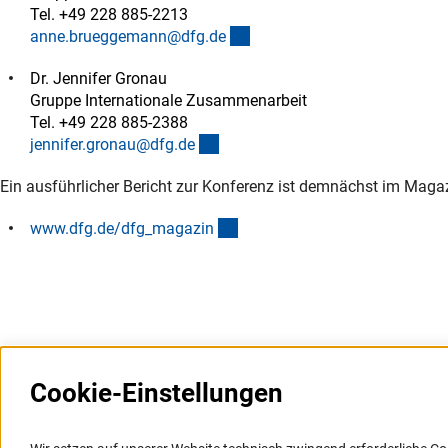
Tel. +49 228 885-2213
(externer Link)
anne.brueggemann@dfg.d
e
Dr. Jennifer Gronau
Gruppe Internationale Zusammenarbeit
Tel. +49 228 885-2388
(externer Link)
jennifer.gronau@dfg.d
e
Ein ausführlicher Bericht zur Konferenz ist demnächst im Magaz
(externer Link)
www.dfg.de/dfg_magazi
n
Cookie-Einstellungen
Weitere Websites und
Service
Informationssysteme