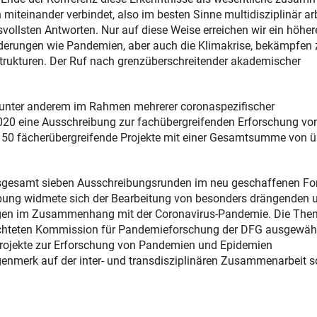
miteinander verbindet, also im besten Sinne multidisziplinär arb
vollsten Antworten. Nur auf diese Weise erreichen wir ein höher
rderungen wie Pandemien, aber auch die Klimakrise, bekämpfen 
trukturen. Der Ruf nach grenzüberschreitender akademischer
G unter anderem im Rahmen mehrerer coronaspezifischer
2020 eine Ausschreibung zur fachübergreifenden Erforschung vo
 50 fächerübergreifende Projekte mit einer Gesamtsumme von ü
insgesamt sieben Ausschreibungsrunden im neu geschaffenen F
ibung widmete sich der Bearbeitung von besonders drängenden 
lungen im Zusammenhang mit der Coronavirus-Pandemie. Die Th
richteten Kommission für Pandemieforschung der DFG ausgewäh
Projekte zur Erforschung von Pandemien und Epidemien
ugenmerk auf der inter- und transdisziplinären Zusammenarbeit 