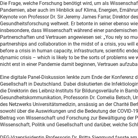
Die Frage, welche Forschung benötigt wird, um als Wissenschaf
Pandemien, aber auch im Hinblick auf Klima, Energien, Ernährun
Keynote von Professor Dr. Sir Jeremy James Farrar, Direktor des
Gesundheitsforschung weltweit. Er betonte in seiner ebenso wie
insbesondere, dass Wissenschaft während einer pandemischen L
Partnerschaften und Vertrauen angewiesen sei: „You rely so much
partnerships and collaboration in the midst of a crisis, you will
before a crisis in human capacity, infrastructure, scientific endea
dynamic crisis – which is likely to be the sorts of problems we w
nicht erst in einer Pandemie damit beginnen, Vertrauen aufzubau
Eine digitale Panel-Diskussion lenkte zum Ende der Konferenz
Gesellschaft in Deutschland. Dabei diskutierten die Infektiolog
die Direktorin des Leibniz-Instituts für Bildungsverläufe in Bamb
Gesundheitskommunikation, Professorin Dr. Cornelia Betsch, Unive
des Netzwerks Universitätsmedizin, ansässig an der Charité Ber
sowohl über die Auswirkungen und die Bedeutung der COVID-19
Beitrag von Wissenschaft und Forschung zur Bewältigung der P
Wissenschaft, Politik und Gesellschaft und darüber, welche Sc
DFG-Vizepräsidentin Professorin Dr. Britta Siegmund fasste a