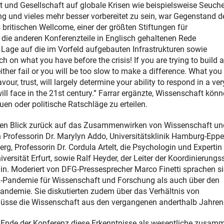
t und Gesellschaft auf globale Krisen wie beispielsweise Seuch
g und vieles mehr besser vorbereitet zu sein, war Gegenstand d
 britischen Wellcome, einer der größten Stiftungen für
 die anderen Konferenzteile in Englisch gehaltenen Rede
age auf die im Vorfeld aufgebauten Infrastrukturen sowie
 on what you have before the crisis! If you are trying to build 
 either fail or you will be too slow to make a difference. What yo
vour, trust, will largely determine your ability to respond in a ver
ill face in the 21st century.” Farrar ergänzte, Wissenschaft könn
en oder politische Ratschläge zu erteilen.
 den Blick zurück auf das Zusammenwirken von Wissenschaft un
in Professorin Dr. Marylyn Addo, Universitätsklinik Hamburg-Eppe
erg, Professorin Dr. Cordula Artelt, die Psychologin und Expertin 
rsität Erfurt, sowie Ralf Heyder, der Leiter der Koordinierungss
lin. Moderiert von DFG-Pressesprecher Marco Finetti sprachen si
-Pandemie für Wissenschaft und Forschung als auch über den
andemie. Sie diskutierten zudem über das Verhältnis von
hlüsse die Wissenschaft aus den vergangenen anderthalb Jahren 
m Ende der Konferenz diese Erkenntnisse als wesentliche zusam