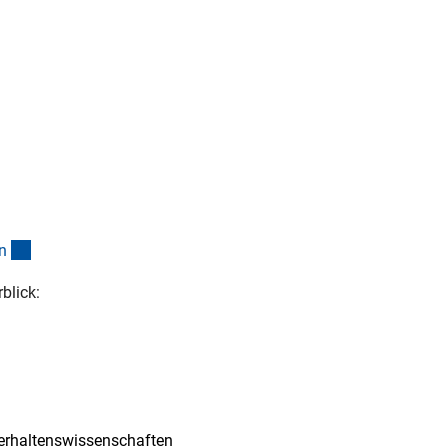
(interner Link)
n
blick:
 Link)
Verhaltenswissenschaften