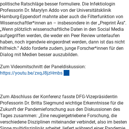
politische Ratschläge besser formuliere. Die Infektiologin
Professorin Dr. Marylyn Addo von der Universitätsklinik
Hamburg-Eppendorf mahnte aber auch die Filterfunktion von
Wissenschaftler*innen an – insbesondere in der „Preprint Ära“.
„Wenn plötzlich wissenschaftliche Daten in den Social Media
aufgegriffen werden, die weder ein Peer Review unterlaufen
haben, noch irgendwie eingeordnet werden, dann ist das nicht
hilfreich.“ Addo forderte zudem, junge Forscher*innen für den
Dialog mit Medien besser auszubilden.
Zum Videomitschnitt der Paneldiskussion:
(externer Link)
https://youtu.be/zxqJ8jzHmb
s
Zum Abschluss der Konferenz fasste DFG-Vizepräsidentin
Professorin Dr. Britta Siegmund wichtige Erkenntnisse für die
Zukunft der Pandemieforschung aus den Diskussionen des
Tages zusammen: „Eine neugiergetriebene Forschung, die
verschiedene Disziplinen miteinander verbindet, also im besten
Sinne multidisziplinär arbeitet, liefert während einer Pandemie