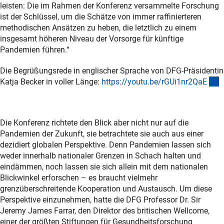
leisten: Die im Rahmen der Konferenz versammelte Forschung
ist der Schlüssel, um die Schätze von immer raffinierteren
methodischen Ansätzen zu heben, die letztlich zu einem
insgesamt höheren Niveau der Vorsorge für künftige
Pandemien führen.“
Die Begrüßungsrede in englischer Sprache von DFG-Präsidentin
(
Katja Becker in voller Länge:
https://youtu.be/rGUi1nr2Qa
E
Die Konferenz richtete den Blick aber nicht nur auf die
Pandemien der Zukunft, sie betrachtete sie auch aus einer
dezidiert globalen Perspektive. Denn Pandemien lassen sich
weder innerhalb nationaler Grenzen in Schach halten und
eindämmen, noch lassen sie sich allein mit dem nationalen
Blickwinkel erforschen – es braucht vielmehr
grenzüberschreitende Kooperation und Austausch. Um diese
Perspektive einzunehmen, hatte die DFG Professor Dr. Sir
Jeremy James Farrar, den Direktor des britischen Wellcome,
einer der größten Stiftungen für Gesundheitsforschung