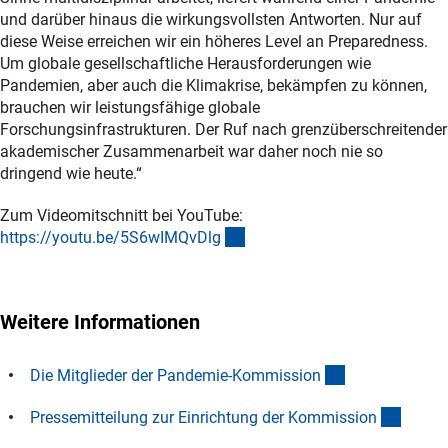
und darüber hinaus die wirkungsvollsten Antworten. Nur auf
diese Weise erreichen wir ein höheres Level an Preparedness.
Um globale gesellschaftliche Herausforderungen wie
Pandemien, aber auch die Klimakrise, bekämpfen zu können,
brauchen wir leistungsfähige globale
Forschungsinfrastrukturen. Der Ruf nach grenzüberschreitender
akademischer Zusammenarbeit war daher noch nie so
dringend wie heute.“
Zum Videomitschnitt bei YouTube:
(externer Link)
https://youtu.be/5S6wIMQvDl
g
Weitere Informationen
(interner Link)
Die Mitglieder der Pandemie-Kommissio
n
(intern
Pressemitteilung zur Einrichtung der Kommissio
n