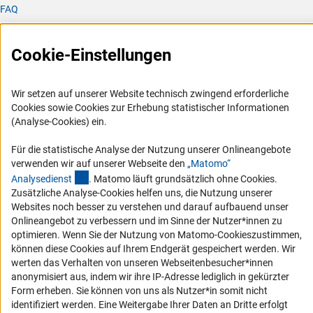
FAQ
Karriere
Logo und Corporate Design
Cookie-Einstellungen
RSS-Feeds
Compliance
Wir setzen auf unserer Website technisch zwingend erforderliche
Cookies sowie Cookies zur Erhebung statistischer Informationen
Vergabeverfahren
(Analyse-Cookies) ein.
Barrierefreiheit
Für die statistische Analyse der Nutzung unserer Onlineangebote
verwenden wir auf unserer Webseite den
„Matomo“
Service und Informationen für Menschen mit Behinderungen
(externer Link)
Analysediens
t
. Matomo läuft grundsätzlich ohne Cookies.
Erklärung zur Barrierefreiheit
Zusätzliche Analyse-Cookies helfen uns, die Nutzung unserer
Websites noch besser zu verstehen und darauf aufbauend unser
Barriere melden
Onlineangebot zu verbessern und im Sinne der Nutzer*innen zu
DFG-aktuell
optimieren. Wenn Sie der Nutzung von Matomo-Cookieszustimmen,
können diese Cookies auf Ihrem Endgerät gespeichert werden. Wir
Erhalten Sie Neuigkeiten aus der DFG direkt in Ihr Mailpostfach oder
werten das Verhalten von unseren Webseitenbesucher*innen
schauen Sie sich die Ausgaben online an.
anonymisiert aus, indem wir ihre IP-Adresse lediglich in gekürzter
Form erheben. Sie können von uns als Nutzer*in somit nicht
identifiziert werden. Eine Weitergabe Ihrer Daten an Dritte erfolgt