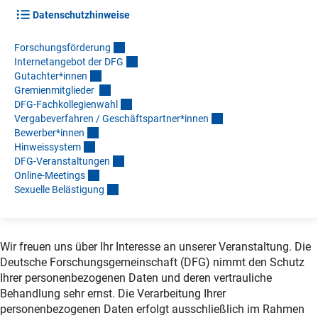
Datenschutzhinweise
Forschungsförderun
g
Internetangebot der DF
G
Gutachter*inne
n
Gremienmitglieder
DFG-Fachkollegienwah
l
Vergabeverfahren / Geschäftspartner*inne
n
Bewerber*inne
n
Hinweissyste
m
DFG-Veranstaltunge
n
Online-Meeting
s
Sexuelle Belästigun
g
Wir freuen uns über Ihr Interesse an unserer Veranstaltung. Die
Deutsche Forschungsgemeinschaft (DFG) nimmt den Schutz
Ihrer personenbezogenen Daten und deren vertrauliche
Behandlung sehr ernst. Die Verarbeitung Ihrer
personenbezogenen Daten erfolgt ausschließlich im Rahmen