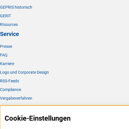
GEPRIS historisch
GERiT
RIsources
Service
Presse
FAQ
Karriere
Logo und Corporate Design
RSS-Feeds
Compliance
Vergabeverfahren
Barrierefreiheit
Cookie-Einstellungen
Service und Informationen für Menschen mit Behinderungen
Erklärung zur Barrierefreiheit