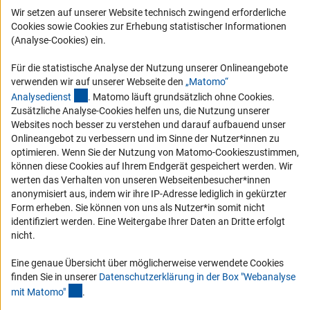
Wir setzen auf unserer Website technisch zwingend erforderliche
Barriere melden
Cookies sowie Cookies zur Erhebung statistischer Informationen
(Analyse-Cookies) ein.
DFG-aktuell
Für die statistische Analyse der Nutzung unserer Onlineangebote
Erhalten Sie Neuigkeiten aus der DFG direkt in Ihr Mailpostfach oder
verwenden wir auf unserer Webseite den
„Matomo“
schauen Sie sich die Ausgaben online an.
(externer Link)
Analysediens
t
. Matomo läuft grundsätzlich ohne Cookies.
Zusätzliche Analyse-Cookies helfen uns, die Nutzung unserer
Websites noch besser zu verstehen und darauf aufbauend unser
Zum Newsletter
Onlineangebot zu verbessern und im Sinne der Nutzer*innen zu
optimieren. Wenn Sie der Nutzung von Matomo-Cookieszustimmen,
können diese Cookies auf Ihrem Endgerät gespeichert werden. Wir
werten das Verhalten von unseren Webseitenbesucher*innen
anonymisiert aus, indem wir ihre IP-Adresse lediglich in gekürzter
Impressum
Datenschutz
Cookie-Einstellungen
Kontakt
Form erheben. Sie können von uns als Nutzer*in somit nicht
Service
identifiziert werden. Eine Weitergabe Ihrer Daten an Dritte erfolgt
© 2026 DFG
nicht.
Eine genaue Übersicht über möglicherweise verwendete Cookies
finden Sie in unserer
Datenschutzerklärung in der Box "Webanalyse
(Anchor Link)
mit Matomo
"
.