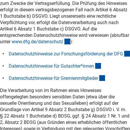
zum Zwecke der Vertragserfüllung. Die Prüfung des Hinweises
erfolgt in diesem vertragsbezogenen Fall nach Artikel 6 Absatz
1 Buchstabe b) DSGVO. Liegt unsererseits eine rechtliche
Verpflichtung vor, erfolgt die Datenverarbeitung auch nach
Artikel 6 Absatz 1 Buchstabe c) DSGVO. Auf die
entsprechenden Datenschutzhinweise wird verwiesen (abrufbar
(interner Link)
unter
www.dfg.de/datenschut
z
):
Datenschutzhinweise zur Forschungsförderung der DF
G
(interner Link)
Datenschutzhinweise für Gutachter*inne
n
(interner Lin
Datenschutzhinweise für Gremienmitgliede
r
Die Verarbeitung von im Rahmen eines Hinweises
offengelegten besonders sensiblen Daten (etwa über die
sexuelle Orientierung und das Sexualleben) erfolgt auf der
Grundlage von Artikel 9 Absatz 2 Buchstabe g) DSGVO i. V. m.
§ 22 Absatz 1 Buchstabe d) BDSG, ggf. § 24 Absatz 1 Nr. 1 und
2, Absatz 2 BDSG (aus Gründen eines erheblichen öffentlichen
Interesses) sowie in Verbindung mit den relevanten Vorschriften