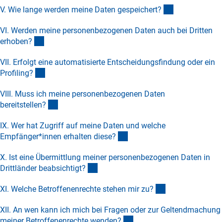
(Anchor Link)
V. Wie lange werden meine Daten gespeichert
?
VI. Werden meine personenbezogenen Daten auch bei Dritten
(Anchor Link)
erhoben
?
VII. Erfolgt eine automatisierte Entscheidungsfindung oder ein
(Anchor Link)
Profiling
?
VIII. Muss ich meine personenbezogenen Daten
(Anchor Link)
bereitstellen
?
IX. Wer hat Zugriff auf meine Daten und welche
(Anchor Link)
Empfänger*innen erhalten diese
?
X. Ist eine Übermittlung meiner personenbezogenen Daten in
(Anchor Link)
Drittländer beabsichtigt
?
(Anchor Link)
XI. Welche Betroffenenrechte stehen mir zu
?
XII. An wen kann ich mich bei Fragen oder zur Geltendmachung
(Anchor Link)
meiner Betroffenenrechte wenden
?