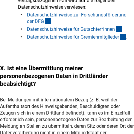
vertragsbezogenen Fall wird auf die folgenden
Datenschutzhinweise verwiesen:
Datenschutzhinweise zur Forschungsförderung
(interner Link)
der DF
G
(inter
Datenschutzhinweise für Gutachter*inne
n
(int
Datenschutzhinweise für Gremienmitgliede
r
.
X. Ist eine Übermittlung meiner
personenbezogenen Daten in Drittländer
beabsichtigt?
Bei Meldungen mit internationalem Bezug (z. B. weil der
Aufenthaltsort des Hinweisgebenden, Beschuldigten oder
Zeugen sich in einem Drittland befindet), kann es im Einzelfall
erforderlich sein, personenbezogene Daten zur Bearbeitung der
Meldung an Stellen zu übermitteln, deren Sitz oder deren Ort der
Datenverarbeitung nicht in einem Mitgliedstaat der