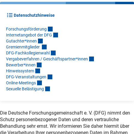
Datenschutzhinweise
Forschungsförderun
g
Internetangebot der DF
G
Gutachter*inne
n
Gremienmitglieder
DFG-Fachkollegienwah
l
Vergabeverfahren / Geschäftspartner*inne
n
Bewerber*inne
n
Hinweissyste
m
DFG-Veranstaltunge
n
Online-Meeting
s
Sexuelle Belästigun
g
Die Deutsche Forschungsgemeinschaft e. V. (DFG) nimmt den
Schutz personenbezogener Daten und deren vertrauliche
Behandlung sehr ernst. Wir informieren Sie daher hiermit über
die Verarbeitung Ihrer personenbezogenen Daten im Rahmen