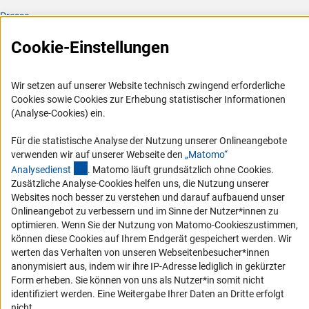
Presse
FAQ
Cookie-Einstellungen
Karriere
Logo und Corporate Design
Wir setzen auf unserer Website technisch zwingend erforderliche
RSS-Feeds
Cookies sowie Cookies zur Erhebung statistischer Informationen
(Analyse-Cookies) ein.
Compliance
Vergabeverfahren
Für die statistische Analyse der Nutzung unserer Onlineangebote
verwenden wir auf unserer Webseite den
„Matomo“
Barrierefreiheit
(externer Link)
Analysediens
t
. Matomo läuft grundsätzlich ohne Cookies.
Zusätzliche Analyse-Cookies helfen uns, die Nutzung unserer
Service und Informationen für Menschen mit Behinderungen
Websites noch besser zu verstehen und darauf aufbauend unser
Onlineangebot zu verbessern und im Sinne der Nutzer*innen zu
Erklärung zur Barrierefreiheit
optimieren. Wenn Sie der Nutzung von Matomo-Cookieszustimmen,
Barriere melden
können diese Cookies auf Ihrem Endgerät gespeichert werden. Wir
werten das Verhalten von unseren Webseitenbesucher*innen
DFG-aktuell
anonymisiert aus, indem wir ihre IP-Adresse lediglich in gekürzter
Form erheben. Sie können von uns als Nutzer*in somit nicht
Erhalten Sie Neuigkeiten aus der DFG direkt in Ihr Mailpostfach oder
identifiziert werden. Eine Weitergabe Ihrer Daten an Dritte erfolgt
schauen Sie sich die Ausgaben online an.
nicht.