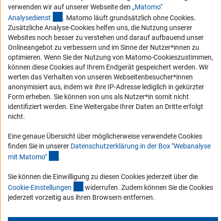
verwenden wir auf unserer Webseite den
„Matomo“
Barrierefreiheit
(externer Link)
Analysediens
t
. Matomo läuft grundsätzlich ohne Cookies.
Zusätzliche Analyse-Cookies helfen uns, die Nutzung unserer
Service und Informationen für Menschen mit Behinderungen
Websites noch besser zu verstehen und darauf aufbauend unser
Onlineangebot zu verbessern und im Sinne der Nutzer*innen zu
Erklärung zur Barrierefreiheit
optimieren. Wenn Sie der Nutzung von Matomo-Cookieszustimmen,
Barriere melden
können diese Cookies auf Ihrem Endgerät gespeichert werden. Wir
werten das Verhalten von unseren Webseitenbesucher*innen
DFG-aktuell
anonymisiert aus, indem wir ihre IP-Adresse lediglich in gekürzter
Form erheben. Sie können von uns als Nutzer*in somit nicht
Erhalten Sie Neuigkeiten aus der DFG direkt in Ihr Mailpostfach oder
identifiziert werden. Eine Weitergabe Ihrer Daten an Dritte erfolgt
schauen Sie sich die Ausgaben online an.
nicht.
Eine genaue Übersicht über möglicherweise verwendete Cookies
Zum Newsletter
finden Sie in unserer
Datenschutzerklärung in der Box "Webanalyse
(Anchor Link)
mit Matomo
"
.
Sie können die Einwilligung zu diesen Cookies jederzeit über die
(interner Link)
Cookie-Einstellunge
n
widerrufen. Zudem können Sie die Cookies
Impressum
Datenschutz
Cookie-Einstellungen
Kontakt
jederzeit vorzeitig aus ihren Browsern entfernen.
Service
© 2026 DFG