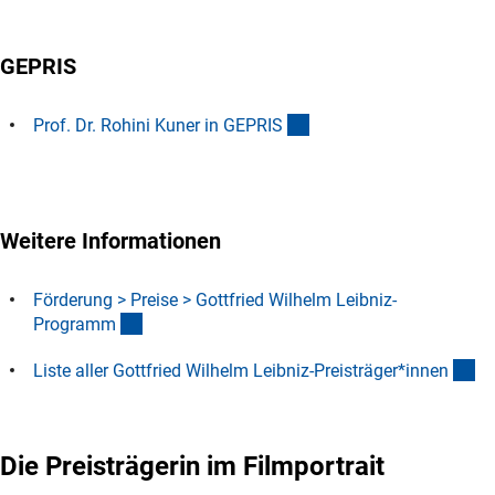
GEPRIS
(externer Link)
Prof. Dr. Rohini Kuner in GEPRI
S
Weitere Informationen
Förderung > Preise > Gottfried Wilhelm Leibniz-
(interner Link)
Program
m
(D
Liste aller Gottfried Wilhelm Leibniz-Preisträger*inne
n
Die Preisträgerin im Filmportrait