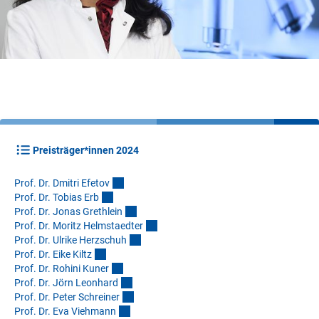
Preisträger*innen 2024
Prof. Dr. Dmitri Efeto
v
Prof. Dr. Tobias Er
b
Prof. Dr. Jonas Grethlei
n
Prof. Dr. Moritz Helmstaedte
r
Prof. Dr. Ulrike Herzschu
h
Prof. Dr. Eike Kilt
z
Prof. Dr. Rohini Kune
r
Prof. Dr. Jörn Leonhar
d
Prof. Dr. Peter Schreine
r
Prof. Dr. Eva Viehman
n