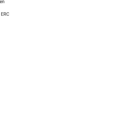
den
m ERC