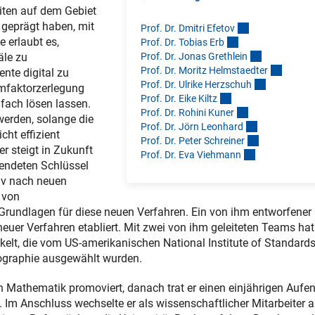
iten auf dem Gebiet
 geprägt haben, mit
Prof. Dr. Dmitri Efeto
v
 erlaubt es,
Prof. Dr. Tobias Er
b
Prof. Dr. Jonas Grethlei
n
äle zu
Prof. Dr. Moritz Helmstaedte
r
te digital zu
Prof. Dr. Ulrike Herzschu
h
imfaktorzerlegung
Prof. Dr. Eike Kilt
z
fach lösen lassen.
Prof. Dr. Rohini Kune
r
werden, solange die
Prof. Dr. Jörn Leonhar
d
ht effizient
Prof. Dr. Peter Schreine
r
r steigt in Zukunft
Prof. Dr. Eva Viehman
n
wendeten Schlüssel
iv nach neuen
 von
e Grundlagen für diese neuen Verfahren. Ein von ihm entworfener
euer Verfahren etabliert. Mit zwei von ihm geleiteten Teams hat 
ckelt, die vom US-amerikanischen National Institute of Standard
tographie ausgewählt wurden.
n Mathematik promoviert, danach trat er einen einjährigen Aufen
n. Im Anschluss wechselte er als wissenschaftlicher Mitarbeiter 