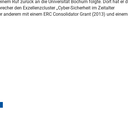
nem Ruf zurück an die Universität Bochum folgte. Dort hat er 
precher den Exzellenzcluster „Cyber-Sicherheit im Zeitalter
ter anderem mit einem ERC Consolidator Grant (2013) und eine
(interner Link)
ownload)