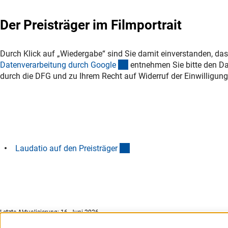
Der Preisträger im Filmportrait
Durch Klick auf „Wiedergabe“ sind Sie damit einverstanden, das
(externer Link)
Datenverarbeitung durch Googl
e
entnehmen Sie bitte den Da
durch die DFG und zu Ihrem Recht auf Widerruf der Einwilligung
(Download)
Laudatio auf den Preisträge
r
Letzte Aktualisierung: 16. Juni 2026