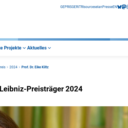
GEPRIS
GERiT
RIsources
elan
Presse
EN
bluesk
mas
i
e Projekte
Aktuelles
reis
2024
Prof. Dr. Eike Kiltz
m Leibniz-Preisträger 2024