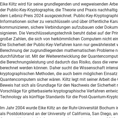
Eike Kiltz wird für seine grundlegenden und wegweisenden Arbe
der Public-Key-Kryptographie, die Theorie und Praxis nachhaltig
dem Leibniz-Preis 2024 ausgezeichnet. Public-Key-Kryptographie
Informationen sicher zu verschlüsseln und über öffentliche Kan
kommunizieren, sichere Verbindungen aufzubauen oder Dokumen
signieren. Die Verschlüsselungstechnik beruht dabei auf der Pr
großer Zahlen, die sich von herkömmlichen Computern nicht ein
Die Sicherheit der Public-Key-Verfahren kann nur gewährleistet 
Berechnung der zugrundliegenden mathematischen Probleme nic
durchführbar ist. Mit der Weiterentwicklung der Quantencompute
die Berechnungsleistung und dadurch das Risiko, dass die ver
berechnet werden können. Daher sucht die Wissenschaft intens
kryptographischen Methoden, die auch beim möglichen Einsatz
Quantencomputern sicher wären. Kiltz legt mit seiner Arbeit di
Beweis hat sich als Grundlage für den Nachweis der Sicherheit n
Vorschläge für gitterbasierte kryptographische Verfahren entwi
Technology als künftige Standards für die Post-Quantum-Kryp
Im Jahr 2004 wurde Eike Kiltz an der Ruhr-Universität Bochum i
als Postdoktorand an der University of California, San Diego, a