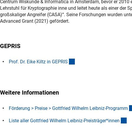
Centrum Wiskunde & Informatica in Amsterdam, bevor er 2010 ei
Lehrstuhl für Kryptographie inne und leitet heute als einer der S
großskaliger Angreifer (CASA)“. Seine Forschungen wurden un
Advanced Grant (2021) gefördert.
GEPRIS
(externer Link)
Prof. Dr. Eike Kiltz in GEPRI
S
Weitere Informationen
Förderung > Preise > Gottfried Wilhelm Leibniz-Program
m
(D
Liste aller Gottfried Wilhelm Leibniz-Preisträger*inne
n