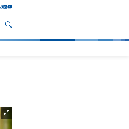
y
todon
nstagram
linkedIn
youtube
Suche öffnen
Bild vergrößern