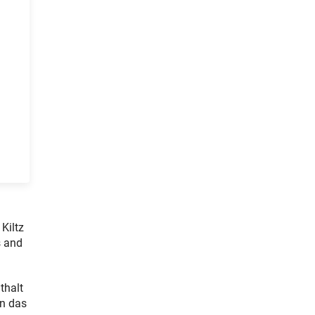
Kiltz
s and
thalt
an das