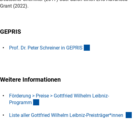
Grant (2022).
GEPRIS
(externer Link)
Prof. Dr. Peter Schreiner in GEPRI
S
Weitere Informationen
Förderung > Preise > Gottfried Wilhelm Leibniz-
(interner Link)
Program
m
(
Liste aller Gottfried Wilhelm Leibniz-Preisträger*innen