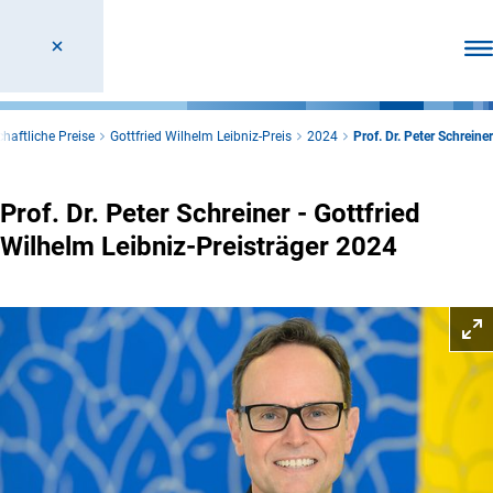
Men
haftliche Preise
Gottfried Wilhelm Leibniz-Preis
2024
Prof. Dr. Peter Schreiner
Prof. Dr. Peter Schreiner - Gottfried
Wilhelm Leibniz-Preisträger 2024