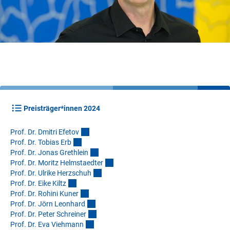
Preisträger*innen 2024
Prof. Dr. Dmitri Efeto
v
Prof. Dr. Tobias Er
b
Prof. Dr. Jonas Grethlei
n
Prof. Dr. Moritz Helmstaedte
r
Prof. Dr. Ulrike Herzschu
h
Prof. Dr. Eike Kilt
z
Prof. Dr. Rohini Kune
r
Prof. Dr. Jörn Leonhar
d
Prof. Dr. Peter Schreine
r
Prof. Dr. Eva Viehman
n