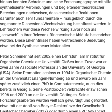
hinaus konnten Schreiner und seine Forschungsgruppe mithilfe
synthetisierter Verbindungen und begleitender theoretischer
Berechnungen nachweisen, dass chemische Reaktionen –
darunter auch sehr fundamentale – maßgeblich durch die
sogenannte Dispersions-Wechselwirkung beeinflusst werden. In
Lehrbüchern war diese Wechselwirkung zuvor noch als
„schwach“ in ihrer Relevanz für chemische Abläufe beschrieben
worden. Diese Erkenntnisse haben weitreichende Bedeutung
etwa bei der Synthese neuer Materialien.
Peter Schreiner hat seit 2002 einen Lehrstuhl am Institut für
Organische Chemie der Universität Gießen inne. Zuvor war er
zwei Jahre Associate Professor an der University of Georgia
(USA). Seine Promotion schloss er 1994 in Organischer Chemie
an der Universität Erlangen-Nürnberg ab und erwarb ein Jahr
später zusätzlich einen PhD in Computerchemie, auch dies
bereits in Georgia. Seine Postdoc-Zeit verbrachte er zwischen
1996 und 2000 an der Universität Göttingen. Seine
Forschungsarbeiten wurden vielfach gewürdigt und gefördert,
etwa mit der Adolf-von-Baeyer-Denkmünze der Gesellschaft
Deutscher Chemiker (2017) oder durch einen ERC Advanced