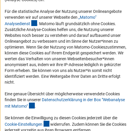
Compliance
Für die statistische Analyse der Nutzung unserer Onlineangebote
Vergabeverfahren
verwenden wir auf unserer Webseite den
„Matomo“
Barrierefreiheit
(externer Link)
Analysediens
t
. Matomo läuft grundsätzlich ohne Cookies.
Zusätzliche Analyse-Cookies helfen uns, die Nutzung unserer
Service und Informationen für Menschen mit Behinderungen
Websites noch besser zu verstehen und darauf aufbauend unser
Onlineangebot zu verbessern und im Sinne der Nutzer*innen zu
Erklärung zur Barrierefreiheit
optimieren. Wenn Sie der Nutzung von Matomo-Cookieszustimmen,
Barriere melden
können diese Cookies auf Ihrem Endgerät gespeichert werden. Wir
werten das Verhalten von unseren Webseitenbesucher*innen
DFG-aktuell
anonymisiert aus, indem wir ihre IP-Adresse lediglich in gekürzter
Form erheben. Sie können von uns als Nutzer*in somit nicht
Erhalten Sie Neuigkeiten aus der DFG direkt in Ihr Mailpostfach oder
identifiziert werden. Eine Weitergabe Ihrer Daten an Dritte erfolgt
schauen Sie sich die Ausgaben online an.
nicht.
Eine genaue Übersicht über möglicherweise verwendete Cookies
Zum Newsletter
finden Sie in unserer
Datenschutzerklärung in der Box "Webanalyse
(Anchor Link)
mit Matomo
"
.
Sie können die Einwilligung zu diesen Cookies jederzeit über die
(interner Link)
Cookie-Einstellunge
n
widerrufen. Zudem können Sie die Cookies
Impressum
Datenschutz
Cookie-Einstellungen
Kontakt
jederzeit vorzeitig aus ihren Browsern entfernen.