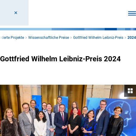
Men
rderte Projekte
Wissenschaftliche Preise
Gottfried Wilhelm Leibniz-Preis
2024
Gottfried Wilhelm Leibniz-Preis 2024