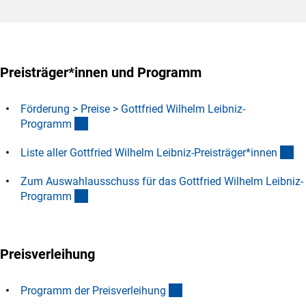
Preisträger*innen und Programm
Förderung > Preise > Gottfried Wilhelm Leibniz-
(interner Link)
Program
m
(D
Liste aller Gottfried Wilhelm Leibniz-Preisträger*inne
n
Zum Auswahlausschuss für das Gottfried Wilhelm Leibniz-
(interner Link)
Program
m
Preisverleihung
(Download)
Programm der Preisverleihun
g