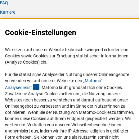
FAQ
Karriere
Logo und Corporate Design
RSS-Feeds
Cookie-Einstellungen
Compliance
Vergabeverfahren
Wir setzen auf unserer Website technisch zwingend erforderliche
Cookies sowie Cookies zur Erhebung statistischer Informationen
Barrierefreiheit
(Analyse-Cookies) ein.
Service und Informationen für Menschen mit Behinderungen
Für die statistische Analyse der Nutzung unserer Onlineangebote
verwenden wir auf unserer Webseite den
„Matomo“
Erklärung zur Barrierefreiheit
(externer Link)
Analysediens
t
. Matomo läuft grundsätzlich ohne Cookies.
Barriere melden
Zusätzliche Analyse-Cookies helfen uns, die Nutzung unserer
Websites noch besser zu verstehen und darauf aufbauend unser
DFG-aktuell
Onlineangebot zu verbessern und im Sinne der Nutzer*innen zu
optimieren. Wenn Sie der Nutzung von Matomo-Cookieszustimmen,
Erhalten Sie Neuigkeiten aus der DFG direkt in Ihr Mailpostfach oder
können diese Cookies auf Ihrem Endgerät gespeichert werden. Wir
schauen Sie sich die Ausgaben online an.
werten das Verhalten von unseren Webseitenbesucher*innen
anonymisiert aus, indem wir ihre IP-Adresse lediglich in gekürzter
Form erheben. Sie können von uns als Nutzer*in somit nicht