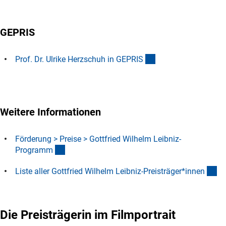
GEPRIS
(externer Link)
Prof. Dr. Ulrike Herzschuh in GEPRI
S
Weitere Informationen
Förderung > Preise > Gottfried Wilhelm Leibniz-
(interner Link)
Program
m
(D
Liste aller Gottfried Wilhelm Leibniz-Preisträger*inne
n
Die Preisträgerin im Filmportrait