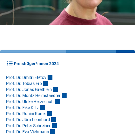
Preisträger*innen 2024
Prof. Dr. Dmitri Efeto
v
Prof. Dr. Tobias Er
b
Prof. Dr. Jonas Grethlei
n
Prof. Dr. Moritz Helmstaedte
r
Prof. Dr. Ulrike Herzschu
h
Prof. Dr. Eike Kilt
z
Prof. Dr. Rohini Kune
r
Prof. Dr. Jörn Leonhar
d
Prof. Dr. Peter Schreine
r
Prof. Dr. Eva Viehman
n