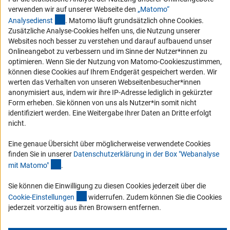
Vergabeverfahren
verwenden wir auf unserer Webseite den
„Matomo“
Barrierefreiheit
(externer Link)
Analysediens
t
. Matomo läuft grundsätzlich ohne Cookies.
Zusätzliche Analyse-Cookies helfen uns, die Nutzung unserer
Service und Informationen für Menschen mit Behinderungen
Websites noch besser zu verstehen und darauf aufbauend unser
Onlineangebot zu verbessern und im Sinne der Nutzer*innen zu
Erklärung zur Barrierefreiheit
optimieren. Wenn Sie der Nutzung von Matomo-Cookieszustimmen,
Barriere melden
können diese Cookies auf Ihrem Endgerät gespeichert werden. Wir
werten das Verhalten von unseren Webseitenbesucher*innen
DFG-aktuell
anonymisiert aus, indem wir ihre IP-Adresse lediglich in gekürzter
Form erheben. Sie können von uns als Nutzer*in somit nicht
Erhalten Sie Neuigkeiten aus der DFG direkt in Ihr Mailpostfach oder
identifiziert werden. Eine Weitergabe Ihrer Daten an Dritte erfolgt
schauen Sie sich die Ausgaben online an.
nicht.
Eine genaue Übersicht über möglicherweise verwendete Cookies
Zum Newsletter
finden Sie in unserer
Datenschutzerklärung in der Box "Webanalyse
(Anchor Link)
mit Matomo
"
.
Sie können die Einwilligung zu diesen Cookies jederzeit über die
(interner Link)
Cookie-Einstellunge
n
widerrufen. Zudem können Sie die Cookies
Impressum
Datenschutz
Cookie-Einstellungen
Kontakt
jederzeit vorzeitig aus ihren Browsern entfernen.
Service
© 2026 DFG