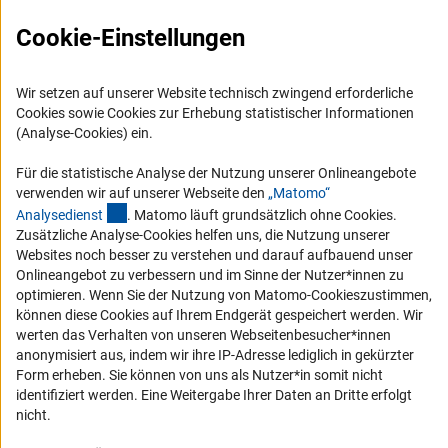
Presse
FAQ
Cookie-Einstellungen
Die letzte Informationsveranstaltung in Ihrer Region
mit DFG-Beteiligung liegt schon länger zurück.
Karriere
Logo und Corporate Design
Wir setzen auf unserer Website technisch zwingend erforderliche
Auch stellen wir gerne Informationsmaterial zum
Cookies sowie Cookies zur Erhebung statistischer Informationen
RSS-Feeds
Auslegen bei Informationsveranstaltungen, im
(Analyse-Cookies) ein.
Forschungsdezernat o. ä. zur Verfügung. Dazu zählen
Compliance
(interner Link)
Flye
r
zur Promotion, zur wissenschaftlichen Karriere,
Für die statistische Analyse der Nutzung unserer Onlineangebote
Vergabeverfahren
zum Emmy Noether-Programm und zum Heisenberg-
verwenden wir auf unserer Webseite den
„Matomo“
Barrierefreiheit
(externer Link)
Programm auf Deutsch und Englisch.
Analysediens
t
. Matomo läuft grundsätzlich ohne Cookies.
Zusätzliche Analyse-Cookies helfen uns, die Nutzung unserer
Bei Interesse an diesen Angeboten schreiben Sie bitte eine
Websites noch besser zu verstehen und darauf aufbauend unser
Service und Informationen für Menschen mit Behinderungen
Onlineangebot zu verbessern und im Sinne der Nutzer*innen zu
(externer Link)
E-Mail an
info-researchcareers@dfg.d
e
.
Erklärung zur Barrierefreiheit
optimieren. Wenn Sie der Nutzung von Matomo-Cookieszustimmen,
können diese Cookies auf Ihrem Endgerät gespeichert werden. Wir
Barriere melden
werten das Verhalten von unseren Webseitenbesucher*innen
DFG-aktuell
anonymisiert aus, indem wir ihre IP-Adresse lediglich in gekürzter
Form erheben. Sie können von uns als Nutzer*in somit nicht
Erhalten Sie Neuigkeiten aus der DFG direkt in Ihr Mailpostfach oder
identifiziert werden. Eine Weitergabe Ihrer Daten an Dritte erfolgt
schauen Sie sich die Ausgaben online an.
nicht.