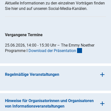
Aktuelle Informationen zu den einzelnen Vorträgen finden
Sie hier und auf unseren Social-Media-Kanälen.
Vergangene Termine
25.06.2026, 14:00 - 15:30 Uhr – The Emmy Noether
(Download)
Programme I
Download der Präsentatio
n
Regelmäßige Veranstaltungen
Die DFG informiert auf meist überfachlichen
Veranstaltungen über die Fördermöglichkeiten für die
wissenschaftliche Karriere, wie etwa im Rahmen der
Hinweise für Organisatorinnen und Organisatoren
(externer 
KoWi-Veranstaltungsreihe
„Research in Europe
“
, die in
von Informationsveranstaltungen
der Regel halbjährlich an wechselnden