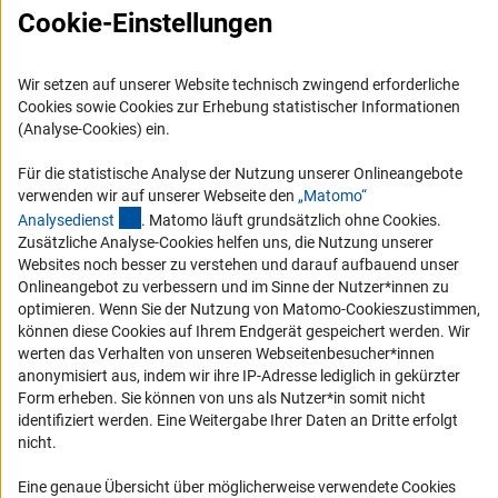
Cookie-Einstellungen
FAQ
Karriere
Wir setzen auf unserer Website technisch zwingend erforderliche
Logo und Corporate Design
Cookies sowie Cookies zur Erhebung statistischer Informationen
RSS-Feeds
(Analyse-Cookies) ein.
Compliance
Für die statistische Analyse der Nutzung unserer Onlineangebote
Vergabeverfahren
verwenden wir auf unserer Webseite den
„Matomo“
(externer Link)
Analysediens
t
. Matomo läuft grundsätzlich ohne Cookies.
Barrierefreiheit
Zusätzliche Analyse-Cookies helfen uns, die Nutzung unserer
Websites noch besser zu verstehen und darauf aufbauend unser
Service und Informationen für Menschen mit Behinderungen
Onlineangebot zu verbessern und im Sinne der Nutzer*innen zu
optimieren. Wenn Sie der Nutzung von Matomo-Cookieszustimmen,
Erklärung zur Barrierefreiheit
können diese Cookies auf Ihrem Endgerät gespeichert werden. Wir
Barriere melden
werten das Verhalten von unseren Webseitenbesucher*innen
anonymisiert aus, indem wir ihre IP-Adresse lediglich in gekürzter
DFG-aktuell
Form erheben. Sie können von uns als Nutzer*in somit nicht
identifiziert werden. Eine Weitergabe Ihrer Daten an Dritte erfolgt
Erhalten Sie Neuigkeiten aus der DFG direkt in Ihr Mailpostfach oder
nicht.
schauen Sie sich die Ausgaben online an.
Eine genaue Übersicht über möglicherweise verwendete Cookies