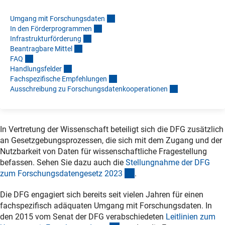
Umgang mit Forschungsdate
n
In den Förderprogramme
n
Infrastrukturförderun
g
Beantragbare Mitte
l
FA
Q
Handlungsfelde
r
Fachspezifische Empfehlunge
n
Ausschreibung zu Forschungsdatenkooperatione
n
In Vertretung der Wissenschaft beteiligt sich die DFG zusätzlich
an Gesetzgebungsprozessen, die sich mit dem Zugang und der
Nutzbarkeit von Daten für wissenschaftliche Fragestellung
befassen. Sehen Sie dazu auch die
Stellungnahme der DFG
(Download)
zum Forschungsdatengesetz 202
3
.
Die DFG engagiert sich bereits seit vielen Jahren für einen
fachspezifisch adäquaten Umgang mit Forschungsdaten. In
den 2015 vom Senat der DFG verabschiedeten
Leitlinien zum