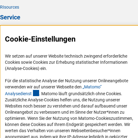
RIsources
Service
Presse
Cookie-Einstellungen
FAQ
Karriere
Wir setzen auf unserer Website technisch zwingend erforderliche
Logo und Corporate Design
Cookies sowie Cookies zur Erhebung statistischer Informationen
RSS-Feeds
(Analyse-Cookies) ein.
Compliance
Für die statistische Analyse der Nutzung unserer Onlineangebote
Vergabeverfahren
verwenden wir auf unserer Webseite den
„Matomo“
(externer Link)
Analysediens
t
. Matomo läuft grundsätzlich ohne Cookies.
Barrierefreiheit
Zusätzliche Analyse-Cookies helfen uns, die Nutzung unserer
Websites noch besser zu verstehen und darauf aufbauend unser
Service und Informationen für Menschen mit Behinderungen
Onlineangebot zu verbessern und im Sinne der Nutzer*innen zu
optimieren. Wenn Sie der Nutzung von Matomo-Cookieszustimmen,
Erklärung zur Barrierefreiheit
können diese Cookies auf Ihrem Endgerät gespeichert werden. Wir
Barriere melden
werten das Verhalten von unseren Webseitenbesucher*innen
anonymisiert aus, indem wir ihre IP-Adresse lediglich in gekürzter