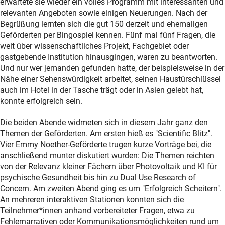
erwartete sie wieder ein volles Programm mit interessanten und
relevanten Angeboten sowie einigen Neuerungen. Nach der
Begrüßung lernten sich die gut 150 derzeit und ehemaligen
Geförderten per Bingospiel kennen. Fünf mal fünf Fragen, die
weit über wissenschaftliches Projekt, Fachgebiet oder
gastgebende Institution hinausgingen, waren zu beantworten.
Und nur wer jemanden gefunden hatte, der beispielsweise in der
Nähe einer Sehenswürdigkeit arbeitet, seinen Haustürschlüssel
auch im Hotel in der Tasche trägt oder in Asien gelebt hat,
konnte erfolgreich sein.
Die beiden Abende widmeten sich in diesem Jahr ganz den
Themen der Geförderten. Am ersten hieß es "
Scientific Blitz
".
Vier Emmy Noether-Geförderte trugen kurze Vorträge bei, die
anschließend munter diskutiert wurden: Die Themen reichten
von der Relevanz kleiner Fächern über Photovoltaik und KI für
psychische Gesundheit bis hin zu
Dual Use Research of
Concern
. Am zweiten Abend ging es um "Erfolgreich Scheitern".
An mehreren interaktiven Stationen konnten sich die
Teilnehmer*innen anhand vorbereiteter Fragen, etwa zu
Fehlernarrativen oder Kommunikationsmöglichkeiten rund um