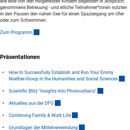
wie eine von den mitgereisten Kindern begeistert in Anspruch
genommene Betreuung - und etliche Teilnehmer*innen nutzten
in den Pausen den nahen See für einen Spaziergang am Ufer
oder zum Schwimmen.
(externer Link)
Zum Program
m
Präsentationen
How to Successfully Establish and Run Your Emmy
(D
Noether-Group in the Humanities and Social Science
s
(Download)
Scientific Blitz "Insights Into Photovoltaics
"
(Download)
Aktuelles aus der DF
G
(Download)
Combining Family & Work Lif
e
(Download)
Grundlagen der Mittelverwendun
g