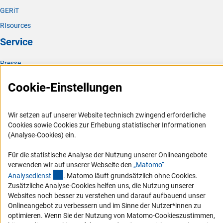
GERiT
RIsources
Service
Presse
FAQ
Cookie-Einstellungen
Karriere
Logo und Corporate Design
Wir setzen auf unserer Website technisch zwingend erforderliche
RSS-Feeds
Cookies sowie Cookies zur Erhebung statistischer Informationen
(Analyse-Cookies) ein.
Compliance
Vergabeverfahren
Für die statistische Analyse der Nutzung unserer Onlineangebote
verwenden wir auf unserer Webseite den
„Matomo“
Barrierefreiheit
(externer Link)
Analysediens
t
. Matomo läuft grundsätzlich ohne Cookies.
Zusätzliche Analyse-Cookies helfen uns, die Nutzung unserer
Service und Informationen für Menschen mit Behinderungen
Websites noch besser zu verstehen und darauf aufbauend unser
Onlineangebot zu verbessern und im Sinne der Nutzer*innen zu
Erklärung zur Barrierefreiheit
optimieren. Wenn Sie der Nutzung von Matomo-Cookieszustimmen,
Barriere melden