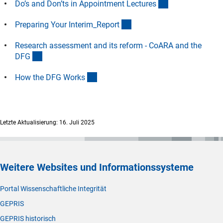
(Download)
Do’s and Don’ts in Appointment Lecture
s
(Download)
Preparing Your Interim_Repor
t
Research assessment and its reform - CoARA and the
(Download)
DF
G
(Download)
How the DFG Work
s
Letzte Aktualisierung: 16. Juli 2025
Weitere Websites und Informationssysteme
Portal Wissenschaftliche Integrität
GEPRIS
GEPRIS historisch