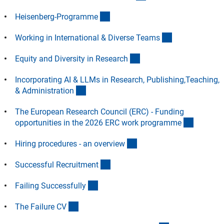
(Download)
Heisenberg-Programm
e
(Download)
Working in International & Diverse Team
s
(Download)
Equity and Diversity in Researc
h
Incorporating AI & LLMs in Research, Publishing,Teaching,
(Download)
& Administratio
n
The European Research Council (ERC) - Funding
(Downlo
opportunities in the 2026 ERC work programm
e
(Download)
Hiring procedures - an overvie
w
(Download)
Successful Recruitmen
t
(Download)
Failing Successfull
y
(Download)
The Failure C
V