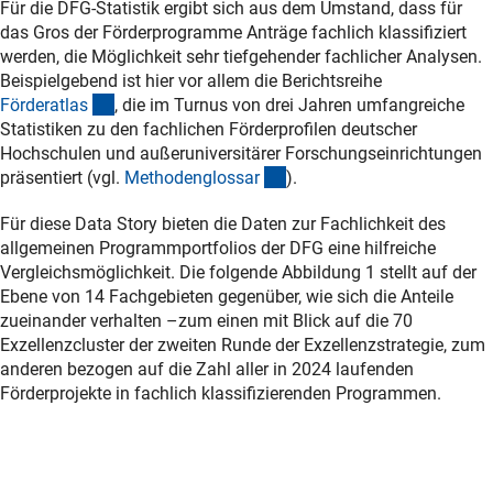
Für die DFG-Statistik ergibt sich aus dem Umstand, dass für
das Gros der Förderprogramme Anträge fachlich klassifiziert
werden, die Möglichkeit sehr tiefgehender fachlicher Analysen.
Beispielgebend ist hier vor allem die Berichtsreihe
(externer Link)
Förderatla
s
, die im Turnus von drei Jahren umfangreiche
Statistiken zu den fachlichen Förderprofilen deutscher
Hochschulen und außeruniversitärer Forschungseinrichtungen
(Anchor Link)
präsentiert (vgl.
Methodenglossa
r
).
Für diese Data Story bieten die Daten zur Fachlichkeit des
allgemeinen Programmportfolios der DFG eine hilfreiche
Vergleichsmöglichkeit. Die folgende Abbildung 1 stellt auf der
Ebene von 14 Fachgebieten gegenüber, wie sich die Anteile
zueinander verhalten –zum einen mit Blick auf die 70
Exzellenzcluster der zweiten Runde der Exzellenzstrategie, zum
anderen bezogen auf die Zahl aller in 2024 laufenden
Förderprojekte in fachlich klassifizierenden Programmen.