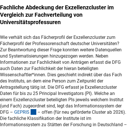
Fachliche Abdeckung der Exzellenzcluster im
Vergleich zur Fachverteilung von
Universitätsprofessuren
Wie verhält sich das Fächerprofil der Exzellenzcluster zum
Fächerprofil der Professorenschaft deutscher Universitäten?
Zur Beantwortung dieser Frage konnten weitere Datenquellen
und Systematisierungen hinzugezogen werden. Neben
Informationen zur Fachlichkeit von Anträgen erfasst die DFG
auch Daten zur Fachlichkeit der hieran beteiligten
Wissenschaftler*innen. Dies geschieht indirekt über das Fach
des Instituts, an dem eine Person zum Zeitpunkt der
Antragstellung tätig ist. Die DFG erfasst je Exzellenzcluster
Daten für bis zu 25 Principal Investigators (PI). Welche an
einem Exzellenzcluster beteiligten PIs jeweils welchem Institut
(und Fach) zugeordnet sind, legt das Informationssystem der
(externer Link)
DFG –
GEPRI
S
– offen (für neu geförderte Cluster ab 2026).
Die fachliche Klassifikation der Institute ist im
Informationssystem zu Stätten der Forschung in Deutschland –