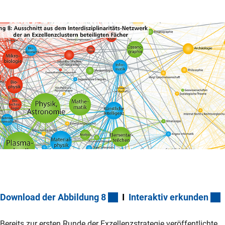
(Download)
(
Download der Abbildung
8
I
Interaktiv erkunde
n
Bereits zur ersten Runde der Exzellenzstrategie veröffentlichte