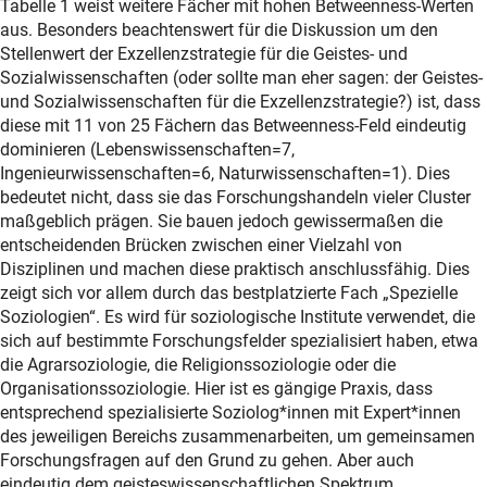
Tabelle 1 weist weitere Fächer mit hohen Betweenness-Werten
aus. Besonders beachtenswert für die Diskussion um den
Stellenwert der Exzellenzstrategie für die Geistes- und
Sozialwissenschaften (oder sollte man eher sagen: der Geistes-
und Sozialwissenschaften für die Exzellenzstrategie?) ist, dass
diese mit 11 von 25 Fächern das Betweenness-Feld eindeutig
dominieren (Lebenswissenschaften=7,
Ingenieurwissenschaften=6, Naturwissenschaften=1). Dies
bedeutet nicht, dass sie das Forschungshandeln vieler Cluster
maßgeblich prägen. Sie bauen jedoch gewissermaßen die
entscheidenden Brücken zwischen einer Vielzahl von
Disziplinen und machen diese praktisch anschlussfähig. Dies
zeigt sich vor allem durch das bestplatzierte Fach „Spezielle
Soziologien“. Es wird für soziologische Institute verwendet, die
sich auf bestimmte Forschungsfelder spezialisiert haben, etwa
die Agrarsoziologie, die Religionssoziologie oder die
Organisationssoziologie. Hier ist es gängige Praxis, dass
entsprechend spezialisierte Soziolog*innen mit Expert*innen
des jeweiligen Bereichs zusammenarbeiten, um gemeinsamen
Forschungsfragen auf den Grund zu gehen. Aber auch
eindeutig dem geisteswissenschaftlichen Spektrum