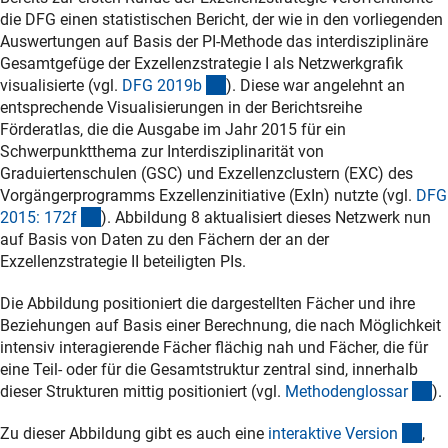
die DFG einen statistischen Bericht, der wie in den vorliegenden
Auswertungen auf Basis der PI-Methode das interdisziplinäre
Gesamtgefüge der Exzellenzstrategie I als Netzwerkgrafik
(Anchor Link)
visualisierte (vgl.
DFG 2019
b
). Diese war angelehnt an
entsprechende Visualisierungen in der Berichtsreihe
Förderatlas, die die Ausgabe im Jahr 2015 für ein
Schwerpunktthema zur Interdisziplinarität von
Graduiertenschulen (GSC) und Exzellenzclustern (EXC) des
Vorgängerprogramms Exzellenzinitiative (ExIn) nutzte (vgl.
DFG
(Anchor Link)
2015: 172
f
). Abbildung 8 aktualisiert dieses Netzwerk nun
auf Basis von Daten zu den Fächern der an der
Exzellenzstrategie II beteiligten PIs.
Die Abbildung positioniert die dargestellten Fächer und ihre
Beziehungen auf Basis einer Berechnung, die nach Möglichkeit
intensiv interagierende Fächer flächig nah und Fächer, die für
eine Teil- oder für die Gesamtstruktur zentral sind, innerhalb
(A
dieser Strukturen mittig positioniert (vgl.
Methodenglossa
r
).
(ext
Zu dieser Abbildung gibt es auch eine
interaktive Versio
n
,