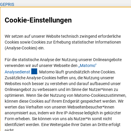
Fächer. Von den 648 Fächern sind 573 fachlich. Die
GEPRIS
weiteren 75 Fächer beziehen sich ebenfalls auf den
GEPRIS historisch
allgemeinen Hochschulbereich.
Cookie-Einstellungen
GERiT
RIsources
Wir setzen auf unserer Website technisch zwingend erforderliche
Service
DFG-Einrichtungsdatenbank
Cookies sowie Cookies zur Erhebung statistischer Informationen
(Analyse-Cookies) ein.
Presse
Die Einrichtungsdatenbank der DFG bildet die
Für die statistische Analyse der Nutzung unserer Onlineangebote
Organisationsstruktur der Hochschulen und
FAQ
verwenden wir auf unserer Webseite den
„Matomo“
außeruniversitären Forschungseinrichtungen – zum
Karriere
(externer Link)
Analysediens
t
. Matomo läuft grundsätzlich ohne Cookies.
Beispiel Fakultäten, Fachbereiche, Institute, Professuren,
Zusätzliche Analyse-Cookies helfen uns, die Nutzung unserer
Logo und Corporate Design
Fächer – in ihrer hierarchischen Struktur ab. Die
Websites noch besser zu verstehen und darauf aufbauend unser
Einrichtungsdatenbank enthält neben weiteren
RSS-Feeds
Onlineangebot zu verbessern und im Sinne der Nutzer*innen zu
Informationen wie beispielsweise die Einrichtungsart
optimieren. Wenn Sie der Nutzung von Matomo-Cookieszustimmen,
Compliance
auch die fachliche Klassifikation (gemäß der
→
Destatis-
können diese Cookies auf Ihrem Endgerät gespeichert werden. Wir
Vergabeverfahren
Fachsystematik, Ebene Fachgebiete) der jeweiligen
werten das Verhalten von unseren Webseitenbesucher*innen
anonymisiert aus, indem wir ihre IP-Adresse lediglich in gekürzter
Einrichtung.
Barrierefreiheit
Form erheben. Sie können von uns als Nutzer*in somit nicht
identifiziert werden. Eine Weitergabe Ihrer Daten an Dritte erfolgt
Für diese Data Story wird die Fachlichkeit von Instituten
Service und Informationen für Menschen mit Behinderungen
nicht.