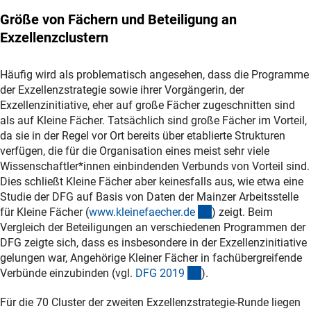
Größe von Fächern und Beteiligung an
Exzellenzclustern
Häufig wird als problematisch angesehen, dass die Programme
der Exzellenzstrategie sowie ihrer Vorgängerin, der
Exzellenzinitiative, eher auf große Fächer zugeschnitten sind
als auf Kleine Fächer. Tatsächlich sind große Fächer im Vorteil,
da sie in der Regel vor Ort bereits über etablierte Strukturen
verfügen, die für die Organisation eines meist sehr viele
Wissenschaftler*innen einbindenden Verbunds von Vorteil sind.
Dies schließt Kleine Fächer aber keinesfalls aus, wie etwa eine
Studie der DFG auf Basis von Daten der Mainzer Arbeitsstelle
(externer Link)
für Kleine Fächer (
www.kleinefaecher.d
e
) zeigt. Beim
Vergleich der Beteiligungen an verschiedenen Programmen der
DFG zeigte sich, dass es insbesondere in der Exzellenzinitiative
gelungen war, Angehörige Kleiner Fächer in fachübergreifende
(Anchor Link)
Verbünde einzubinden (vgl.
DFG 201
9
).
Für die 70 Cluster der zweiten Exzellenzstrategie-Runde liegen