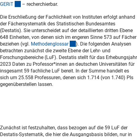
(externer Link)
GERi
T
– recherchierbar.
Die Erschließung der Fachlichkeit von Instituten erfolgt anhand
der Fächersystematik des Statistischen Bundesamtes
(Destatis). Sie unterscheidet auf der detaillierten dritten Ebene
648 Einheiten, von denen sich im engeren Sinne 573 auf Fächer
(Anchor Link)
beziehen (vgl.
Methodenglossa
r
). Die folgenden Analysen
betrachten zunächst die zweite Ebene der Lehr- und
Forschungsbereiche (LuF). Destatis stellt für das Erhebungsjahr
2023 Daten zu Professor*innen an deutschen Universitäten für
insgesamt 59 fachliche LuF bereit. In der Summe handelt es
sich um 25.558 Professuren, denen sich 1.714 (von 1.740) PIs
gegenüberstellen lassen.
Zunächst ist festzuhalten, dass bezogen auf die 59 LuF der
Destatis-Systematik, die hier die Ausgangsbasis bilden, nur in