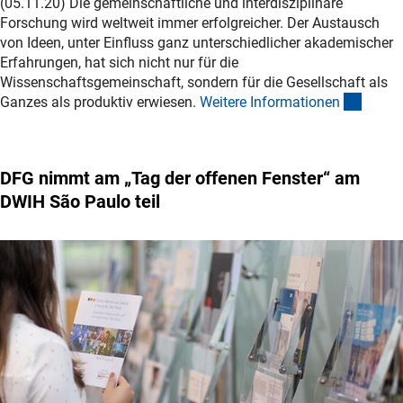
(05.11.20) Die gemeinschaftliche und interdisziplinäre
Forschung wird weltweit immer erfolgreicher. Der Austausch
von Ideen, unter Einfluss ganz unterschiedlicher akademischer
Erfahrungen, hat sich nicht nur für die
Wissenschaftsgemeinschaft, sondern für die Gesellschaft als
(intern
Ganzes als produktiv erwiesen.
Weitere Informatione
n
DFG nimmt am „Tag der offenen Fenster“ am
DWIH São Paulo teil