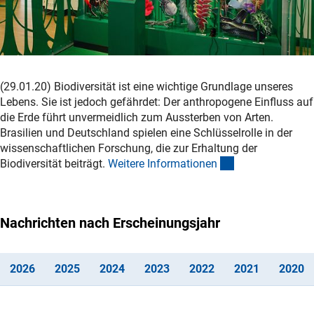
(29.01.20) Biodiversität ist eine wichtige Grundlage unseres
Lebens. Sie ist jedoch gefährdet: Der anthropogene Einfluss auf
die Erde führt unvermeidlich zum Aussterben von Arten.
Brasilien und Deutschland spielen eine Schlüsselrolle in der
wissenschaftlichen Forschung, die zur Erhaltung der
(interner Link)
Biodiversität beiträgt.
Weitere Informatione
n
Nachrichten nach Erscheinungsjahr
(interner Link)
(interner Link)
(interner Link)
(interner Link)
(interner Link)
(interner L
(i
202
6
202
5
202
4
202
3
202
2
202
1
202
0