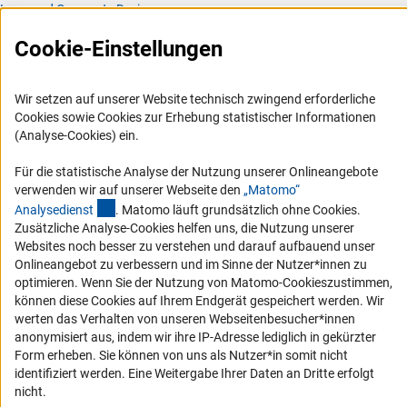
Logo und Corporate Design
RSS-Feeds
Cookie-Einstellungen
Compliance
Vergabeverfahren
Wir setzen auf unserer Website technisch zwingend erforderliche
Barrierefreiheit
Cookies sowie Cookies zur Erhebung statistischer Informationen
(Analyse-Cookies) ein.
Service und Informationen für Menschen mit Behinderungen
Für die statistische Analyse der Nutzung unserer Onlineangebote
Erklärung zur Barrierefreiheit
verwenden wir auf unserer Webseite den
„Matomo“
(externer Link)
Analysediens
t
. Matomo läuft grundsätzlich ohne Cookies.
Barriere melden
Zusätzliche Analyse-Cookies helfen uns, die Nutzung unserer
DFG-aktuell
Websites noch besser zu verstehen und darauf aufbauend unser
Onlineangebot zu verbessern und im Sinne der Nutzer*innen zu
optimieren. Wenn Sie der Nutzung von Matomo-Cookieszustimmen,
Erhalten Sie Neuigkeiten aus der DFG direkt in Ihr Mailpostfach oder
können diese Cookies auf Ihrem Endgerät gespeichert werden. Wir
schauen Sie sich die Ausgaben online an.
werten das Verhalten von unseren Webseitenbesucher*innen
anonymisiert aus, indem wir ihre IP-Adresse lediglich in gekürzter
Form erheben. Sie können von uns als Nutzer*in somit nicht
Zum Newsletter
identifiziert werden. Eine Weitergabe Ihrer Daten an Dritte erfolgt
nicht.