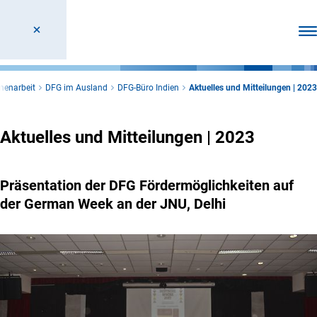
Men
menarbeit
DFG im Ausland
DFG-Büro Indien
Aktuelles und Mitteilungen | 2023
Aktuelles und Mitteilungen | 2023
Präsentation der DFG Fördermöglichkeiten auf
der German Week an der JNU, Delhi