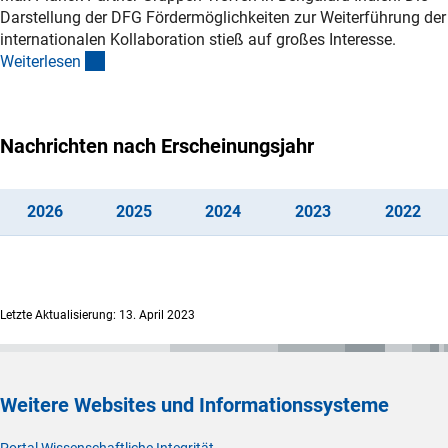
Darstellung der DFG Fördermöglichkeiten zur Weiterführung der
internationalen Kollaboration stieß auf großes Interesse.
(interner Link)
Weiterlese
n
Nachrichten nach Erscheinungsjahr
(interner Link)
(interner Link)
(interner Link)
(interner Link)
(int
202
6
202
5
202
4
202
3
202
2
Letzte Aktualisierung: 13. April 2023
Weitere Websites und Informationssysteme