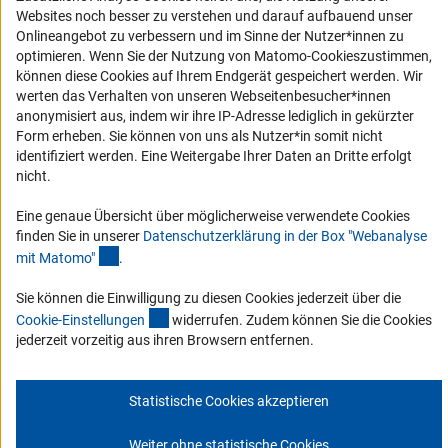
Service und Informationen für Menschen mit Behinderungen
Websites noch besser zu verstehen und darauf aufbauend unser
Erklärung zur Barrierefreiheit
Onlineangebot zu verbessern und im Sinne der Nutzer*innen zu
optimieren. Wenn Sie der Nutzung von Matomo-Cookieszustimmen,
Barriere melden
können diese Cookies auf Ihrem Endgerät gespeichert werden. Wir
DFG-aktuell
werten das Verhalten von unseren Webseitenbesucher*innen
anonymisiert aus, indem wir ihre IP-Adresse lediglich in gekürzter
Form erheben. Sie können von uns als Nutzer*in somit nicht
Erhalten Sie Neuigkeiten aus der DFG direkt in Ihr Mailpostfach oder
identifiziert werden. Eine Weitergabe Ihrer Daten an Dritte erfolgt
schauen Sie sich die Ausgaben online an.
nicht.
Eine genaue Übersicht über möglicherweise verwendete Cookies
Zum Newsletter
finden Sie in unserer
Datenschutzerklärung in der Box "Webanalyse
(Anchor Link)
mit Matomo
"
.
Sie können die Einwilligung zu diesen Cookies jederzeit über die
(interner Link)
Cookie-Einstellunge
n
widerrufen. Zudem können Sie die Cookies
Impressum
Datenschutz
Cookie-Einstellungen
Kontakt
jederzeit vorzeitig aus ihren Browsern entfernen.
Service
© 2026 DFG
Statistische Cookies akzeptieren
Weiter ohne statistische Cookies