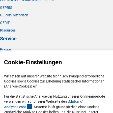
Portal Wissenschaftliche Integrität
GEPRIS
GEPRIS historisch
GERiT
RIsources
Service
Presse
FAQ
Cookie-Einstellungen
Karriere
Logo und Corporate Design
Wir setzen auf unserer Website technisch zwingend erforderliche
RSS-Feeds
Cookies sowie Cookies zur Erhebung statistischer Informationen
(Analyse-Cookies) ein.
Compliance
Vergabeverfahren
Für die statistische Analyse der Nutzung unserer Onlineangebote
verwenden wir auf unserer Webseite den
„Matomo“
Barrierefreiheit
(externer Link)
Analysediens
t
. Matomo läuft grundsätzlich ohne Cookies.
Zusätzliche Analyse-Cookies helfen uns, die Nutzung unserer